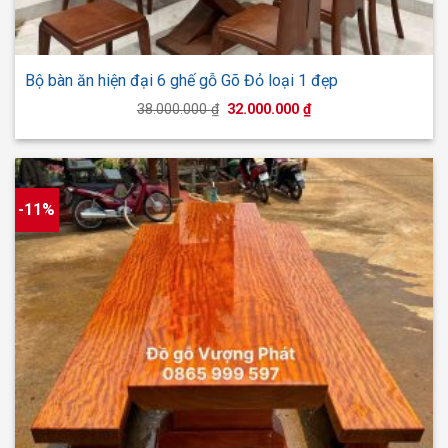
Bộ bàn ăn hiện đại 6 ghế gỗ Gõ Đỏ loại 1 đẹp
Giá
Giá
38.000.000
₫
32.000.000
₫
gốc
hiện
là:
tại
38.000.000 ₫.
là:
32.000.000 ₫.
-11%