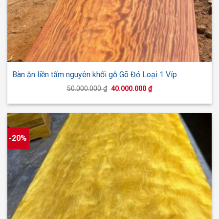
Bàn ăn liền tấm nguyên khối gỗ Gõ Đỏ Loại 1 Víp
Giá
Giá
50.000.000
₫
40.000.000
₫
gốc
hiện
là:
tại
50.000.000 ₫.
là:
40.000.000 ₫.
-20%