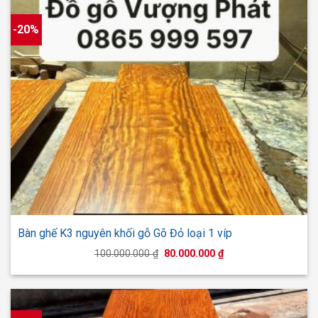
-20%
Bàn ghế K3 nguyên khối gỗ Gõ Đỏ loại 1 víp
Giá
Giá
100.000.000
₫
80.000.000
₫
gốc
hiện
là:
tại
100.000.000 ₫.
là:
80.000.000 ₫.