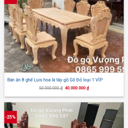
Bàn ăn 8 ghế Luis hoa lá tây gỗ Gõ Đỏ loại 1 VÍP
Giá
Giá
50.000.000
₫
40.000.000
₫
gốc
hiện
là:
tại
50.000.000 ₫.
là:
40.000.000 ₫.
-25%