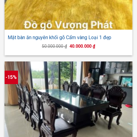
Mặt bàn ăn nguyên khối gỗ Cẩm vàng Loại 1 đẹp
Giá
Giá
50.000.000
₫
40.000.000
₫
gốc
hiện
là:
tại
50.000.000 ₫.
là:
40.000.000 ₫.
-15%