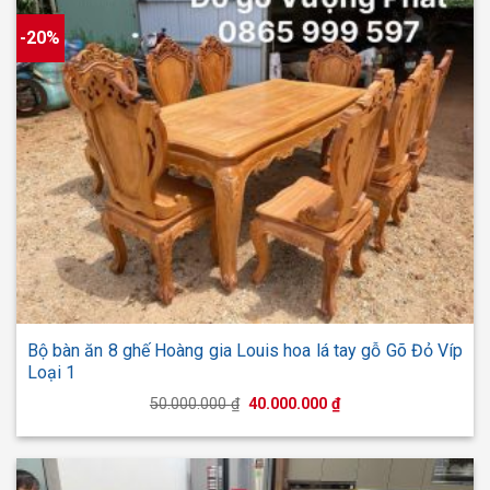
-20%
Bộ bàn ăn 8 ghế Hoàng gia Louis hoa lá tay gỗ Gõ Đỏ Víp
Loại 1
Giá
Giá
50.000.000
₫
40.000.000
₫
gốc
hiện
là:
tại
50.000.000 ₫.
là:
40.000.000 ₫.