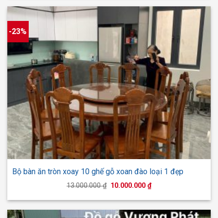
90.000.000 ₫.
là:
80.000.000 ₫.
-23%
Bộ bàn ăn tròn xoay 10 ghế gỗ xoan đào loại 1 đẹp
Giá
Giá
13.000.000
₫
10.000.000
₫
gốc
hiện
là:
tại
13.000.000 ₫.
là:
10.000.000 ₫.