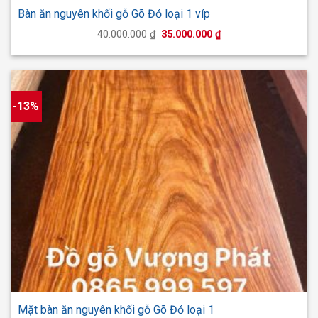
Bàn ăn nguyên khối gỗ Gõ Đỏ loại 1 víp
Giá
Giá
40.000.000
₫
35.000.000
₫
gốc
hiện
là:
tại
40.000.000 ₫.
là:
35.000.000 ₫.
-13%
Mặt bàn ăn nguyên khối gỗ Gõ Đỏ loại 1