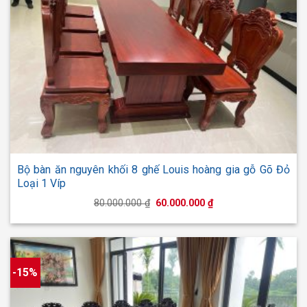
Bộ bàn ăn nguyên khối 8 ghế Louis hoàng gia gỗ Gõ Đỏ
Loại 1 Víp
Giá
Giá
80.000.000
₫
60.000.000
₫
gốc
hiện
là:
tại
80.000.000 ₫.
là:
60.000.000 ₫.
-15%