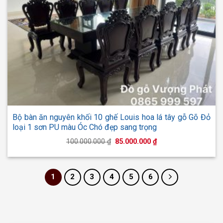
Bộ bàn ăn nguyên khối 10 ghế Louis hoa lá tây gỗ Gõ Đỏ
loại 1 sơn PU màu Óc Chó đẹp sang trọng
Giá
Giá
100.000.000
₫
85.000.000
₫
gốc
hiện
là:
tại
100.000.000 ₫.
là:
85.000.000 ₫.
1
2
3
4
5
6