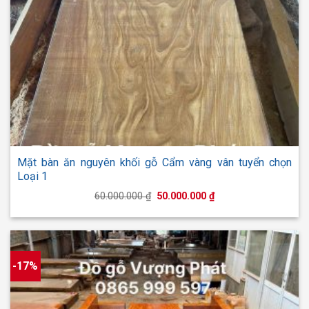
Mặt bàn ăn nguyên khối gỗ Cẩm vàng vân tuyển chọn
Loại 1
Giá
Giá
60.000.000
₫
50.000.000
₫
gốc
hiện
là:
tại
60.000.000 ₫.
là:
50.000.000 ₫.
-17%