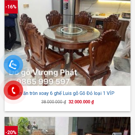
-16%
Bộ bàn ăn tròn xoay 6 ghế Luis gỗ Gõ Đỏ loại 1 VÍP
Giá
Giá
38.000.000
₫
32.000.000
₫
gốc
hiện
là:
tại
38.000.000 ₫.
là:
32.000.000 ₫.
-20%