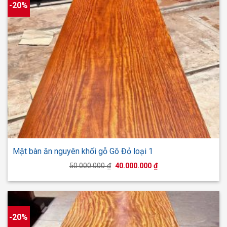
-20%
Mặt bàn ăn nguyên khối gỗ Gõ Đỏ loại 1
Giá
Giá
50.000.000
₫
40.000.000
₫
gốc
hiện
là:
tại
50.000.000 ₫.
là:
40.000.000 ₫.
-20%