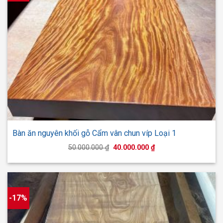
Bàn ăn nguyên khối gỗ Cẩm vân chun víp Loại 1
Giá
Giá
50.000.000
₫
40.000.000
₫
gốc
hiện
là:
tại
50.000.000 ₫.
là:
40.000.000 ₫.
-17%