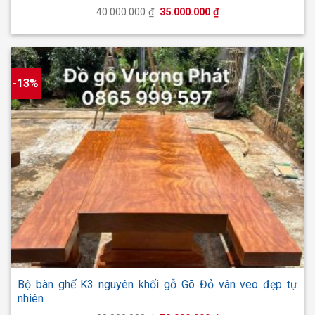
Giá
Giá
40.000.000
₫
35.000.000
₫
gốc
hiện
là:
tại
40.000.000 ₫.
là:
35.000.000 ₫.
-13%
Bộ bàn ghế K3 nguyên khối gỗ Gõ Đỏ vân veo đẹp tự
nhiên