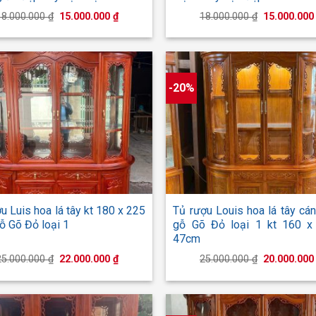
Giá
Giá
Giá
18.000.000
₫
15.000.000
₫
18.000.000
₫
15.000.00
gốc
hiện
gốc
là:
tại
là:
18.000.000 ₫.
là:
18.000.000 
15.000.000 ₫.
-20%
+
u Luis hoa lá tây kt 180 x 225
Tủ rượu Louis hoa lá tây cá
ỗ Gõ Đỏ loại 1
gỗ Gõ Đỏ loại 1 kt 160 x
47cm
Giá
Giá
Giá
25.000.000
₫
22.000.000
₫
25.000.000
₫
20.000.00
gốc
hiện
gốc
là:
tại
là:
25.000.000 ₫.
là:
25.000.000 
22.000.000 ₫.