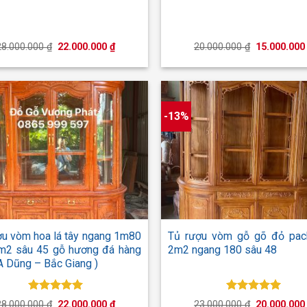
Giá
Giá
Giá
28.000.000
₫
22.000.000
₫
20.000.000
₫
15.000.00
gốc
hiện
gốc
là:
tại
là:
28.000.000 ₫.
là:
20.000.000 
22.000.000 ₫.
-13%
+
ợu vòm hoa lá tây ngang 1m80
Tủ rượu vòm gỗ gõ đỏ pac
m2 sâu 45 gỗ hương đá hàng
2m2 ngang 180 sâu 48
A Dũng – Bắc Giang )
Được xếp
Được xếp
Giá
Giá
Giá
28.000.000
₫
22.000.000
₫
23.000.000
₫
20.000.00