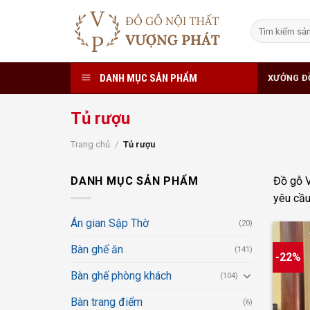
Skip
to
Tìm
kiếm:
content
DANH MỤC SẢN PHẨM
XƯỞNG Đ
Tủ rượu
Trang chủ
/
Tủ rượu
DANH MỤC SẢN PHẨM
Đồ gỗ V
yêu cầu
Án gian Sập Thờ
(20)
Bàn ghế ăn
(141)
-22%
Bàn ghế phòng khách
(104)
Bàn trang điểm
(6)