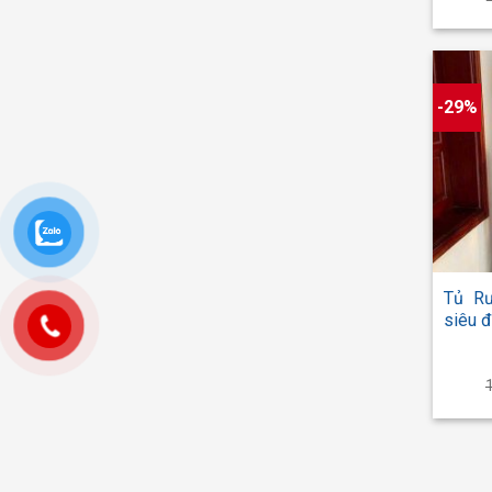
-29%
+
Tủ R
siêu đ