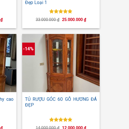
Đẹp Loại 1
Được xếp
Giá
Giá
Giá
0
₫
33.000.000
₫
25.000.000
₫
hạng
5.00
hiện
gốc
hiện
tại
5 sao
là:
tại
₫.
là:
33.000.000 ₫.
là:
15.000.000 ₫.
25.000.000 ₫.
-14%
+
hy cao
TỦ RƯỢU GÓC 60 GỖ HƯƠNG ĐÁ
ĐẸP
Được xếp
Giá
Giá
Giá
0
₫
14.000.000
₫
12.000.000
₫