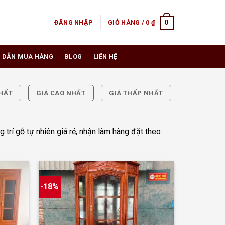
0
ĐĂNG NHẬP
GIỎ HÀNG /
0
₫
 DẪN MUA HÀNG
BLOG
LIÊN HỆ
HẤT
GIÁ CAO NHẤT
GIÁ THẤP NHẤT
trí gỗ tự nhiên giá rẻ, nhận làm hàng đặt theo
-18%