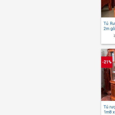
+
Tủ Rư
2m gỗ
-21%
+
Tủ rư
1m8 x