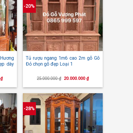
-20%
+
ỗ Hương
Tủ rượu ngang 1m6 cao 2m gỗ Gõ
ẹp dày
Đỏ chọn gỗ đẹp Loại 1
Giá
Giá
Giá
0
₫
25.000.000
₫
20.000.000
₫
hiện
gốc
hiện
tại
là:
tại
₫.
là:
25.000.000 ₫.
là:
23.000.000 ₫.
20.000.000 ₫.
-28%