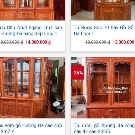
+
ợu Chữ Nhật ngang 1m4 cao
Tủ Rượu Góc 70 Bày Đồ Gỗ
 Hương Đá hàng đẹp Loại 1
Đá Loại 1
Giá
Giá
Giá
18.000.000
₫
14.000.000
₫
18.000.000
₫
13.000.00
gốc
hiện
gốc
là:
tại
là:
18.000.000 ₫.
là:
18.000.000 
14.000.000 ₫.
-25%
+
ợu vòm gỗ Hương Đá cao cấp
Tủ rượu gỗ hương đá rộn
 2m2 x
sâu 43 cao 2m05