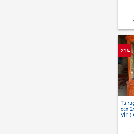
-21%
+
Tủ rư
cao 2
VÍP ( 