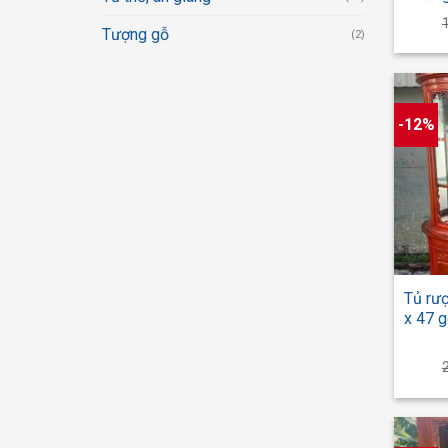
Tượng gỗ
(2)
-12%
+
Tủ rượ
x 47 g