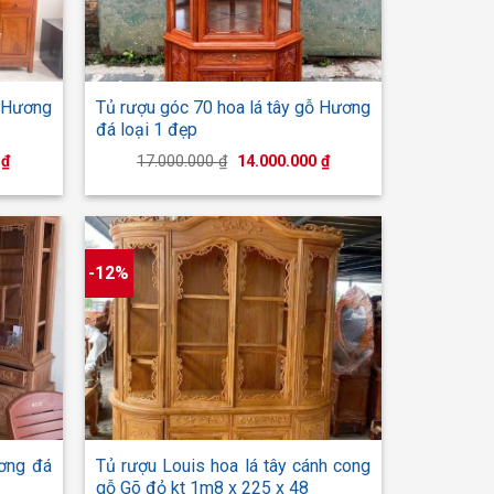
+
ỗ Hương
Tủ rượu góc 70 hoa lá tây gỗ Hương
đá loại 1 đẹp
Giá
Giá
Giá
0
₫
17.000.000
₫
14.000.000
₫
hiện
gốc
hiện
tại
là:
tại
₫.
là:
17.000.000 ₫.
là:
55.000.000 ₫.
14.000.000 ₫.
-12%
+
ơng đá
Tủ rượu Louis hoa lá tây cánh cong
gỗ Gõ đỏ kt 1m8 x 225 x 48