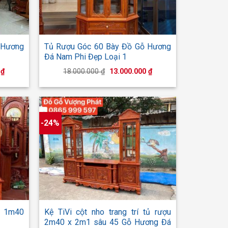
+
 Hương
Tủ Rượu Góc 60 Bày Đồ Gỗ Hương
Đá Nam Phi Đẹp Loại 1
Giá
Giá
Giá
0
₫
18.000.000
₫
13.000.000
₫
hiện
gốc
hiện
tại
là:
tại
₫.
là:
18.000.000 ₫.
là:
13.000.000 ₫.
13.000.000 ₫.
-24%
+
g 1m40
Kệ TiVi cột nho trang trí tủ rượu
2m40 x 2m1 sâu 45 Gỗ Hương Đá