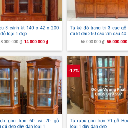
+
ợu 3 cánh kt 140 x 42 x 200
Tủ kê đồ trang trí 3 cục g
đỏ loại 1 đẹp
đá kt dài 360 cao 2m sâu 40
Giá
Giá
Giá
18.000.000
₫
14.000.000
₫
65.000.000
₫
55.000.00
gốc
hiện
gốc
là:
tại
là:
18.000.000 ₫.
là:
65.000.000 
14.000.000 ₫.
-17%
+
ượu góc trơn 60 và 70 gỗ
Tủ rượu góc trơn 70 gỗ Hư
 đá đẹp dày dặn loại 1
loại 1 dày dặn đẹp