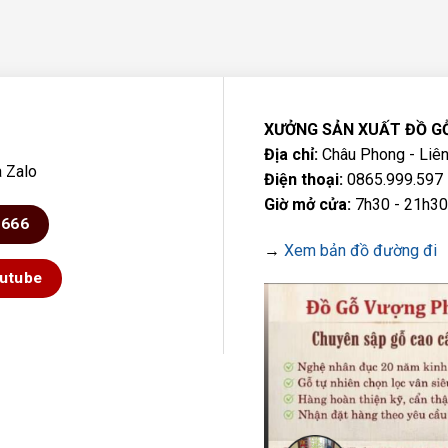
XƯỞNG SẢN XUẤT ĐỒ G
Địa chỉ:
Châu Phong - Liên
a Zalo
Điện thoại:
0865.999.597 
Giờ mở cửa:
7h30 - 21h30
6666
→
Xem bản đồ đường đi
utube