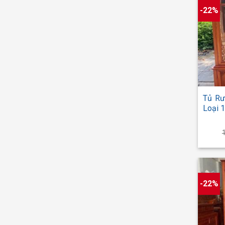
-22%
+
Tủ Rư
Loại 
-22%