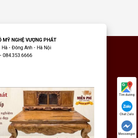
Ỗ MỸ NGHỆ VƯỢNG PHÁT
 Hà - Đông Anh - Hà Nội
- 084.353.6666
Tìm đường
Chat Zalo
Messenger