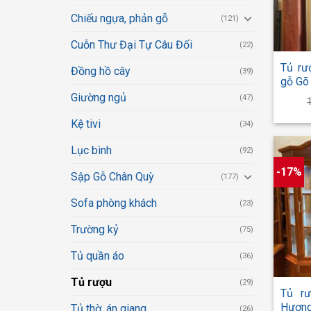
Chiếu ngựa, phản gỗ
(121)
+
Cuỗn Thư Đại Tự Câu Đối
(22)
Tủ rư
Đồng hồ cây
(39)
gỗ Gõ 
Giường ngủ
(47)
Kệ tivi
(34)
Lục bình
(92)
-17%
Sập Gỗ Chân Quỳ
(177)
Sofa phòng khách
(23)
Trường kỷ
(75)
Tủ quần áo
(36)
+
Tủ rượu
(29)
Tủ r
Hương
Tủ thờ, án giang
(26)