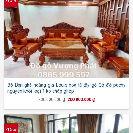
-13%
Bộ Bàn ghế hoàng gia Louis hoa lá tây gỗ Gõ đỏ pachy
nguyên khối loại 1 ko chắp ghép
Giá
Giá
230.000.000
₫
200.000.000
₫
gốc
hiện
là:
tại
230.000.000 ₫.
là:
200.000.000 ₫.
-15%