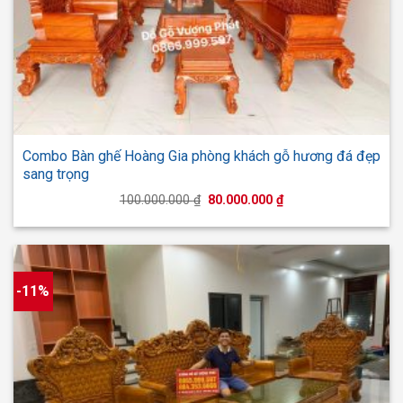
Combo Bàn ghế Hoàng Gia phòng khách gỗ hương đá đẹp
sang trọng
Giá
Giá
100.000.000
₫
80.000.000
₫
gốc
hiện
là:
tại
100.000.000 ₫.
là:
80.000.000 ₫.
-11%