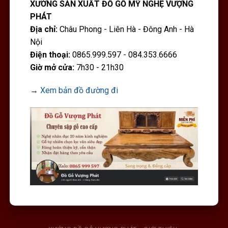
XƯỞNG SẢN XUẤT ĐỒ GỖ MỸ NGHỆ VƯỢNG
PHÁT
Địa chỉ:
Châu Phong - Liên Hà - Đông Anh - Hà
Nội
Điện thoại:
0865.999.597 - 084.353.6666
Giờ mở cửa:
7h30 - 21h30
→
Xem bản đồ đường đi