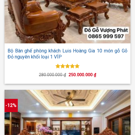
Bộ Bàn ghế phòng khách Luis Hoàng Gia 10 món gỗ Gõ
Đỏ nguyên khối loại 1 VÍP
Được xếp
Giá
Giá
280.000.000
₫
250.000.000
₫
hạng
5.00
gốc
hiện
5 sao
là:
tại
280.000.000 ₫.
là:
250.000.000 ₫.
-12%