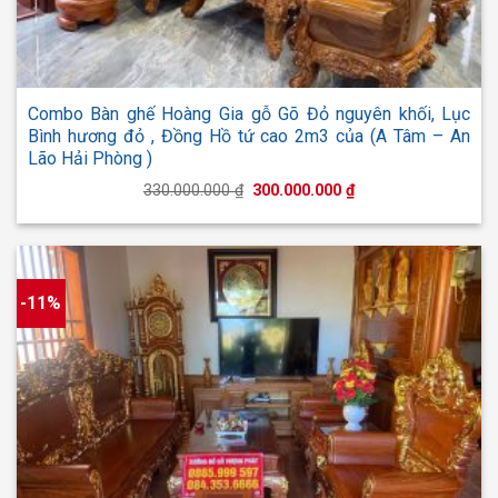
Combo Bàn ghế Hoàng Gia gỗ Gõ Đỏ nguyên khối, Lục
Bình hương đỏ , Đồng Hồ tứ cao 2m3 của (A Tâm – An
Lão Hải Phòng )
Giá
Giá
330.000.000
₫
300.000.000
₫
gốc
hiện
là:
tại
330.000.000 ₫.
là:
300.000.000 ₫.
-11%