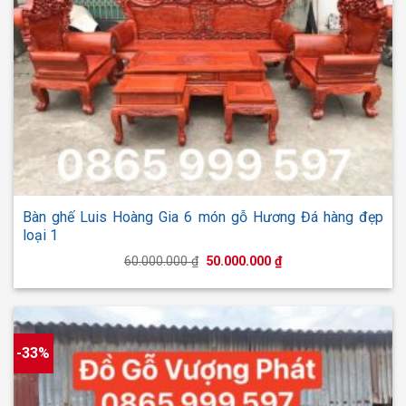
Bàn ghế Luis Hoàng Gia 6 món gỗ Hương Đá hàng đẹp
loại 1
Giá
Giá
60.000.000
₫
50.000.000
₫
gốc
hiện
là:
tại
60.000.000 ₫.
là:
50.000.000 ₫.
-33%