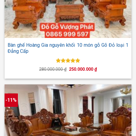
Bàn ghế Hoàng Gia nguyên khối 10 món gỗ Gõ Đỏ loại 1
Đẳng Cấp
Được xếp
Giá
Giá
280.000.000
₫
250.000.000
₫
hạng
5.00
gốc
hiện
5 sao
là:
tại
280.000.000 ₫.
là:
250.000.000 ₫.
-11%