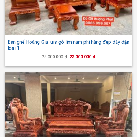
Bàn ghế Hoàng Gia luis gỗ lim nam phi hàng đẹp dày dặn
loại 1
Giá
Giá
28.000.000
₫
23.000.000
₫
gốc
hiện
là:
tại
28.000.000 ₫.
là:
23.000.000 ₫.