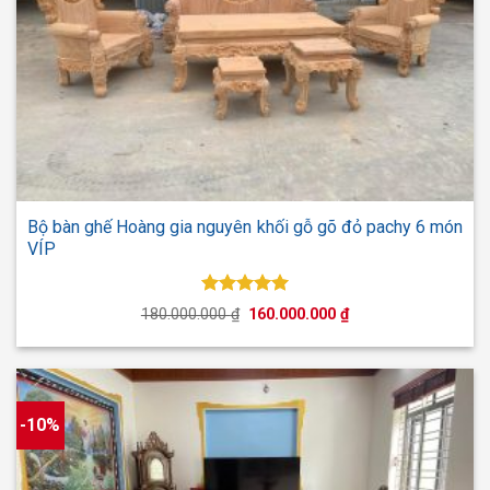
Bộ bàn ghế Hoàng gia nguyên khối gỗ gõ đỏ pachy 6 món
VÍP
Được xếp
Giá
Giá
180.000.000
₫
160.000.000
₫
hạng
5.00
gốc
hiện
5 sao
là:
tại
180.000.000 ₫.
là:
160.000.000 ₫.
-10%