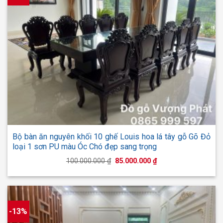
Bộ bàn ăn nguyên khối 10 ghế Louis hoa lá tây gỗ Gõ Đỏ
loại 1 sơn PU màu Óc Chó đẹp sang trọng
Giá
Giá
100.000.000
₫
85.000.000
₫
gốc
hiện
là:
tại
100.000.000 ₫.
là:
85.000.000 ₫.
-13%