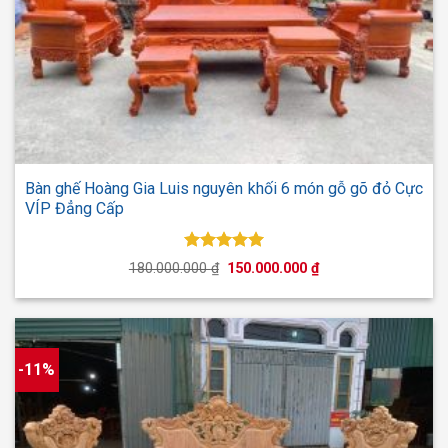
Bàn ghế Hoàng Gia Luis nguyên khối 6 món gỗ gõ đỏ Cực
VÍP Đẳng Cấp
Được xếp
Giá
Giá
180.000.000
₫
150.000.000
₫
hạng
5.00
gốc
hiện
5 sao
là:
tại
180.000.000 ₫.
là:
150.000.000 ₫.
-11%