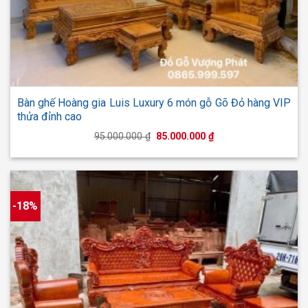
Bàn ghế Hoàng gia Luis Luxury 6 món gỗ Gõ Đỏ hàng VIP
thửa đỉnh cao
Giá
Giá
95.000.000
₫
85.000.000
₫
gốc
hiện
là:
tại
95.000.000 ₫.
là:
85.000.000 ₫.
-18%