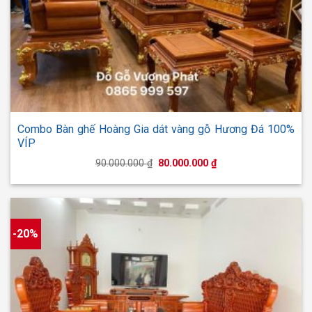
Combo Bàn ghế Hoàng Gia dát vàng gỗ Hương Đá 100%
VÍP
Giá
Giá
90.000.000
₫
80.000.000
₫
gốc
hiện
là:
tại
90.000.000 ₫.
là:
80.000.000 ₫.
-20%