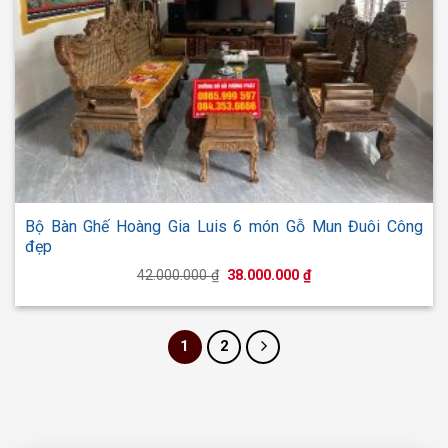
Bộ Bàn Ghế Hoàng Gia Luis 6 món Gỗ Mun Đuôi Công
đẹp
Giá
Giá
42.000.000
₫
38.000.000
₫
gốc
hiện
là:
tại
42.000.000 ₫.
là:
38.000.000 ₫.
1
2