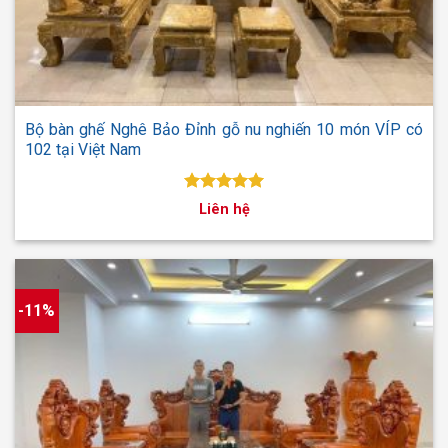
Bộ bàn ghế Nghê Bảo Đỉnh gỗ nu nghiến 10 món VÍP có
102 tại Việt Nam
Được xếp
Liên hệ
hạng
5.00
5 sao
-11%