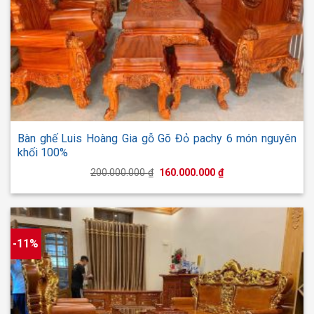
Bàn ghế Luis Hoàng Gia gỗ Gõ Đỏ pachy 6 món nguyên
khối 100%
Giá
Giá
200.000.000
₫
160.000.000
₫
gốc
hiện
là:
tại
200.000.000 ₫.
là:
160.000.000 ₫.
-11%