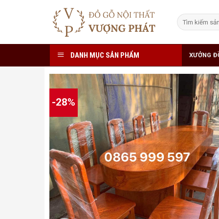
Skip
to
Tìm
kiếm:
content
DANH MỤC SẢN PHẨM
XƯỞNG Đ
-28%