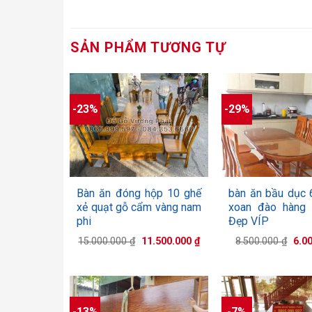
SẢN PHẨM TƯƠNG TỰ
-23%
-29%
+
+
Bàn ăn đóng hộp 10 ghế
bàn ăn bầu dục 
xẻ quạt gỗ cẩm vàng nam
xoan đào hàng 
phi
Đẹp VÍP
Giá
Giá
Giá
15.000.000
₫
11.500.000
₫
8.500.000
₫
6.0
gốc
hiện
gốc
là:
tại
là:
15.000.000 ₫.
là:
8.50
11.500.000 ₫.
-13%
-7%