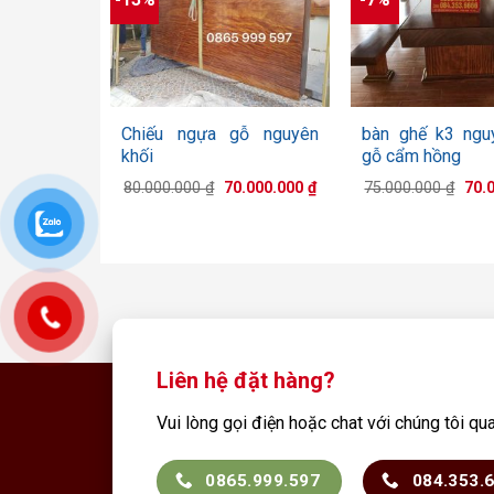
+
+
Chiếu ngựa gỗ nguyên
bàn ghế k3 ngu
khối
gỗ cẩm hồng
Giá
Giá
Giá
80.000.000
₫
70.000.000
₫
75.000.000
₫
70.
gốc
hiện
gốc
là:
tại
là:
80.000.000 ₫.
là:
75.0
70.000.000 ₫.
Liên hệ đặt hàng?
Vui lòng gọi điện hoặc chat với chúng tôi qu
0865.999.597
084.353.