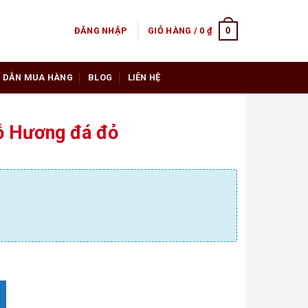
0
ĐĂNG NHẬP
GIỎ HÀNG /
0
₫
 DẪN MUA HÀNG
BLOG
LIÊN HỆ
ỗ Hương đá đỏ
ợng