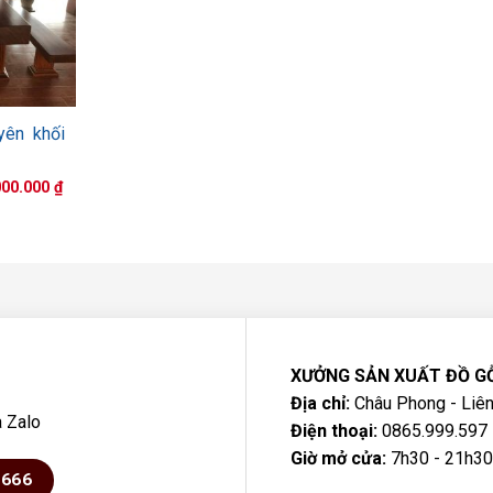
yên khối
Giá
000.000
₫
hiện
tại
00.000 ₫.
là:
70.000.000 ₫.
XƯỞNG SẢN XUẤT ĐỒ G
Địa chỉ:
Châu Phong - Liên
a Zalo
Điện thoại:
0865.999.597 
Giờ mở cửa:
7h30 - 21h30
6666