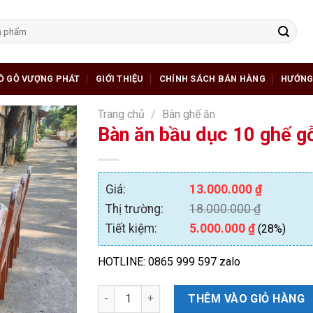
Ồ GỖ VƯỢNG PHÁT
GIỚI THIỆU
CHÍNH SÁCH BÁN HÀNG
HƯỚNG
Trang chủ
/
Bàn ghế ăn
Bàn ăn bầu dục 10 ghế g
Giá:
13.000.000
₫
Thị trường:
18.000.000
₫
Tiết kiệm:
5.000.000
₫
(28%)
HOTLINE: 0865 999 597 zalo
Bàn ăn bầu dục 10 ghế gỗ Hương đá đỏ số lư
THÊM VÀO GIỎ HÀNG