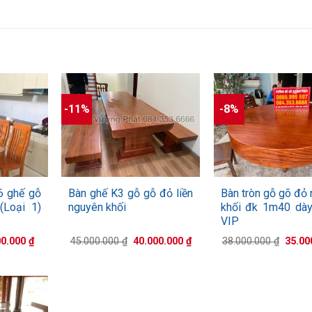
-11%
-8%
+
+
6 ghế gỗ
Bàn ghế K3 gỗ gỗ đỏ liền
Bàn tròn gỗ gõ đỏ
(Loại 1)
nguyên khối
khối đk 1m40 dà
VIP
Giá
Giá
Giá
Giá
00.000
₫
45.000.000
₫
40.000.000
₫
38.000.000
₫
35.00
hiện
gốc
hiện
gốc
tại
là:
tại
là:
0.000 ₫.
là:
45.000.000 ₫.
là:
38.000
6.000.000 ₫.
40.000.000 ₫.