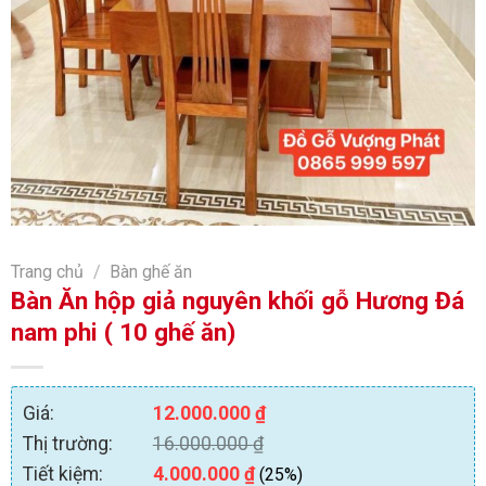
Trang chủ
/
Bàn ghế ăn
Bàn Ăn hộp giả nguyên khối gỗ Hương Đá
nam phi ( 10 ghế ăn)
Giá:
12.000.000
₫
Thị trường:
16.000.000
₫
Tiết kiệm:
4.000.000
₫
(25%)