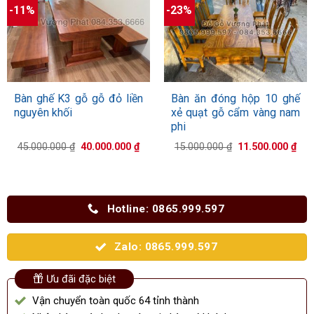
-11%
-23%
Bàn ghế K3 gỗ gỗ đỏ liền
Bàn ăn đóng hộp 10 ghế
nguyên khối
xẻ quạt gỗ cẩm vàng nam
phi
Giá
Giá
Giá
Giá
45.000.000
₫
40.000.000
₫
15.000.000
₫
11.500.000
₫
gốc
hiện
gốc
hiệ
là:
tại
là:
tại
45.000.000 ₫.
là:
15.000.000 ₫.
là:
40.000.000 ₫.
11.
Hotline: 0865.999.597
Zalo: 0865.999.597
Ưu đãi đặc biệt
Vận chuyển toàn quốc 64 tỉnh thành