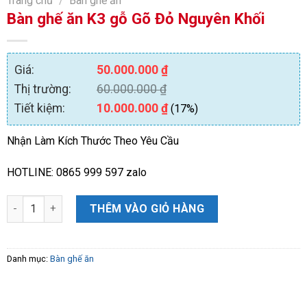
Trang chủ
/
Bàn ghế ăn
Bàn ghế ăn K3 gỗ Gõ Đỏ Nguyên Khối
Giá:
50.000.000
₫
Thị trường:
60.000.000
₫
Tiết kiệm:
10.000.000
₫
(17%)
Nhận Làm Kích Thước Theo Yêu Cầu
HOTLINE: 0865 999 597 zalo
Bàn ghế ăn K3 gỗ Gõ Đỏ Nguyên Khối số lượng
THÊM VÀO GIỎ HÀNG
Danh mục:
Bàn ghế ăn