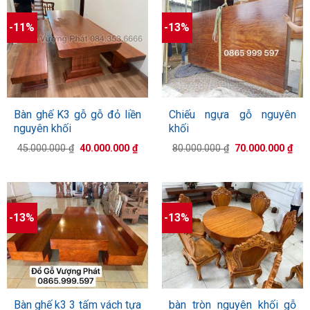
-11%
-13%
Bàn ghế K3 gỗ gỗ đỏ liền
Chiếu ngựa gỗ nguyên
nguyên khối
khối
Giá
Giá
Giá
Giá
45.000.000
₫
40.000.000
₫
80.000.000
₫
70.000.000
₫
gốc
hiện
gốc
hiệ
là:
tại
là:
tại
45.000.000 ₫.
là:
80.000.000 ₫.
là:
40.000.000 ₫.
70.
-13%
-13%
Bàn ghế k3 3 tấm vách tựa
bàn tròn nguyên khối gỗ