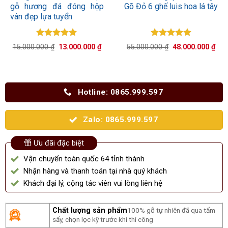
gỗ hương đá đóng hộp
Gõ Đỏ 6 ghế luis hoa lá tây
vân đẹp lựa tuyển
Được xếp
Được xếp
Giá
Giá
Giá
Giá
15.000.000
₫
13.000.000
₫
55.000.000
₫
48.000.000
₫
hạng
5.00
hạng
5.00
gốc
hiện
gốc
hiệ
5 sao
là:
tại
5 sao
là:
tại
15.000.000 ₫.
là:
55.000.000 ₫.
là:
13.000.000 ₫.
48.
Hotline: 0865.999.597
Zalo: 0865.999.597
Ưu đãi đặc biệt
Vận chuyển toàn quốc 64 tỉnh thành
Nhận hàng và thanh toán tại nhà quý khách
Khách đại lý, cộng tác viên vui lòng liên hệ
Chất lượng sản phẩm
100% gỗ tự nhiên đã qua tẩm
sấy, chọn lọc kỹ trước khi thi công