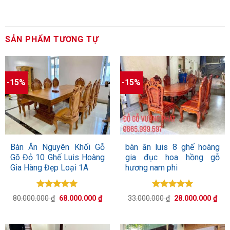
SẢN PHẨM TƯƠNG TỰ
-15%
-15%
Bàn Ăn Nguyên Khối Gỗ
bàn ăn luis 8 ghế hoàng
Gõ Đỏ 10 Ghế Luis Hoàng
gia đục hoa hồng gỗ
Gia Hàng Đẹp Loại 1A
hương nam phi
Được xếp
Được xếp
Giá
Giá
Giá
Giá
80.000.000
₫
68.000.000
₫
33.000.000
₫
28.000.000
₫
hạng
5.00
hạng
5.00
gốc
hiện
gốc
hiệ
5 sao
là:
tại
5 sao
là:
tại
80.000.000 ₫.
là:
33.000.000 ₫.
là:
68.000.000 ₫.
28.