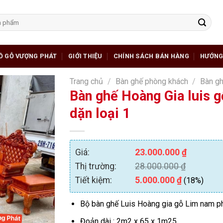
Ồ GỖ VƯỢNG PHÁT
GIỚI THIỆU
CHÍNH SÁCH BÁN HÀNG
HƯỚNG
Trang chủ
/
Bàn ghế phòng khách
/
Bàn gh
Bàn ghế Hoàng Gia luis g
dặn loại 1
Giá:
23.000.000
₫
Thị trường:
28.000.000
₫
Tiết kiệm:
5.000.000
₫
(18%)
Bộ bàn ghế Luis Hoàng gia gỗ Lim nam p
Đoản dài : 2m2 x 65 x 1m25