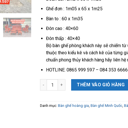
Ghế đơn : 1m05 x 65 x 1m25
Bàn to : 60 x 1m35
Đôn cao : 40×60
Đôn thấp : 40×40
Bộ bàn ghế phòng khách này sẽ chiếm từ 
thuộc theo kiểu kê và cách kê của từng gi
chuẩn phong thủy khách hàng hãy liên hệ 
HOTLINE: 0865 999 597 – 084 353 6666
Bàn ghế Hoàng Gia luis gỗ lim nam phi hàng 
THÊM VÀO GIỎ HÀNG
Danh mục:
Bàn ghế hoàng gia
,
Bàn ghế Minh Quốc
,
Bà