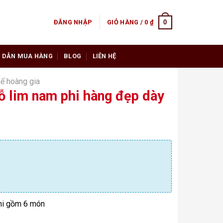
0
ĐĂNG NHẬP
GIỎ HÀNG /
0
₫
 DẪN MUA HÀNG
BLOG
LIÊN HỆ
ế hoàng gia
ỗ lim nam phi hàng đẹp dày
hi gồm 6 món