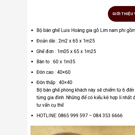
GIỚI THIỆU
Bộ bàn ghế Luis Hoàng gia gỗ Lim nam phi gồ
Đoản dài : 2m2 x 65 x 1m25
Ghế đơn : 1m05 x 65 x 1m25
Bàn to : 60 x 1m35
Đôn cao : 40×60
Đôn thấp : 40×40
Bộ bàn ghế phòng khách này sẽ chiếm từ 6 đến 
từng gia đình .Những để có kiểu kê hợp lí nhất
tư vấn cụ thể
HOTLINE: 0865 999 597 – 084 353 6666