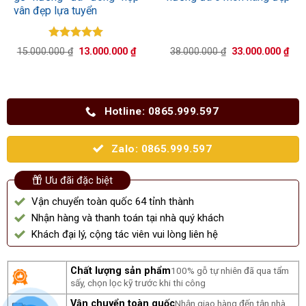
vân đẹp lựa tuyển
Được xếp
Giá
Giá
Giá
Giá
15.000.000
₫
13.000.000
₫
38.000.000
₫
33.000.000
₫
hạng
5.00
gốc
hiện
gốc
hiệ
5 sao
là:
tại
là:
tại
15.000.000 ₫.
là:
38.000.000 ₫.
là:
13.000.000 ₫.
33.
Hotline: 0865.999.597
Zalo: 0865.999.597
Ưu đãi đặc biệt
Vận chuyển toàn quốc 64 tỉnh thành
Nhận hàng và thanh toán tại nhà quý khách
Khách đại lý, cộng tác viên vui lòng liên hệ
Chất lượng sản phẩm
100% gỗ tự nhiên đã qua tẩm
sấy, chọn lọc kỹ trước khi thi công
Vận chuyển toàn quốc
Nhận giao hàng đến tận nhà