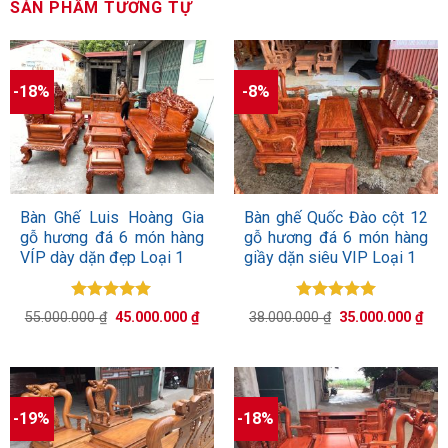
SẢN PHẨM TƯƠNG TỰ
-18%
-8%
Bàn Ghế Luis Hoàng Gia
Bàn ghế Quốc Đào cột 12
gỗ hương đá 6 món hàng
gỗ hương đá 6 món hàng
VÍP dày dặn đẹp Loại 1
giầy dặn siêu VIP Loại 1
Được xếp
Được xếp
Giá
Giá
Giá
Giá
55.000.000
₫
45.000.000
₫
38.000.000
₫
35.000.000
₫
hạng
5.00
hạng
5.00
gốc
hiện
gốc
hiệ
5 sao
là:
tại
5 sao
là:
tại
55.000.000 ₫.
là:
38.000.000 ₫.
là:
45.000.000 ₫.
35.
-19%
-18%