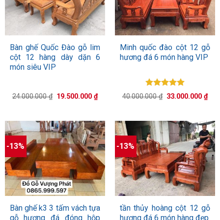
Bàn ghế Quốc Đào gỗ lim
Minh quốc đào cột 12 gỗ
cột 12 hàng dày dặn 6
hương đá 6 món hàng VIP
món siêu VIP
Được xếp
Giá
Giá
Giá
Giá
24.000.000
₫
19.500.000
₫
40.000.000
₫
33.000.000
₫
hạng
5.00
gốc
hiện
gốc
hiệ
là:
tại
5 sao
là:
tại
24.000.000 ₫.
là:
40.000.000 ₫.
là:
19.500.000 ₫.
33.
-13%
-13%
Bàn ghế k3 3 tấm vách tựa
tần thủy hoàng cột 12 gỗ
gỗ hương đá đóng hộp
hương đá 6 món hàng đẹp