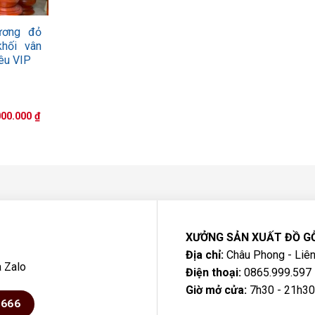
ương đỏ
hối vân
êu VIP
Giá
000.000
₫
hiện
tại
00.000 ₫.
là:
31.000.000 ₫.
XƯỞNG SẢN XUẤT ĐỒ G
Địa chỉ:
Châu Phong - Liên
a Zalo
Điện thoại:
0865.999.597 
Giờ mở cửa:
7h30 - 21h30
6666