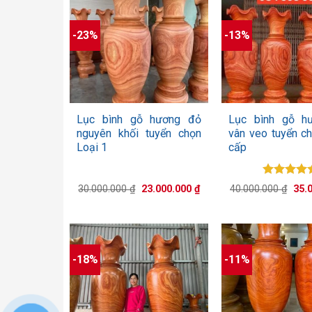
-23%
-13%
+
+
Lục bình gỗ hương đỏ
Lục bình gỗ h
nguyên khối tuyển chọn
vân veo tuyển c
Loại 1
cấp
Được xế
Giá
Giá
Giá
30.000.000
₫
23.000.000
₫
40.000.000
₫
35.
hạng
5.0
gốc
hiện
gốc
là:
tại
5 sao
là:
30.000.000 ₫.
là:
40.0
23.000.000 ₫.
-18%
-11%