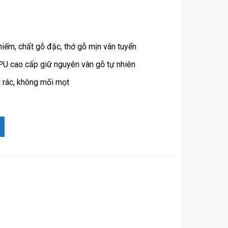
iếm, chất gỗ đặc, thớ gỗ mịn vân tuyển
 PU cao cấp giữ nguyên vân gỗ tự nhiên
 rác, không mối mọt
ọn gỗ lành sạch đẹp 4 mặt số lượng