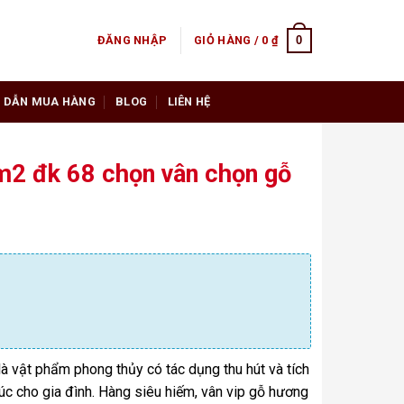
0
ĐĂNG NHẬP
GIỎ HÀNG /
0
₫
 DẪN MUA HÀNG
BLOG
LIÊN HỆ
m2 đk 68 chọn vân chọn gỗ
 là vật phẩm phong thủy có tác dụng thu hút và tích
phúc cho gia đình. Hàng siêu hiếm, vân vip gỗ hương