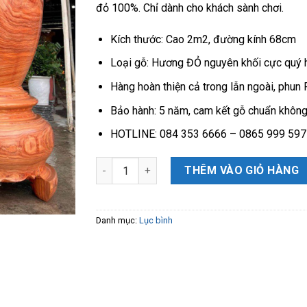
đỏ 100%. Chỉ dành cho khách sành chơi.
Kích thước: Cao 2m2, đường kính 68cm
Loại gỗ: Hương ĐỎ nguyên khối cực quý h
Hàng hoàn thiện cả trong lẫn ngoài, phun
Bảo hành: 5 năm, cam kết gỗ chuẩn không
HOTLINE: 084 353 6666 – 0865 999 597
Lục Bình Gỗ Hương Đỏ 2m2 đk 68 chọn vân ch
THÊM VÀO GIỎ HÀNG
Danh mục:
Lục bình