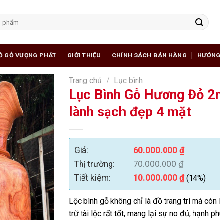
Ồ GỖ VƯỢNG PHÁT
GIỚI THIỆU
CHÍNH SÁCH BÁN HÀNG
HƯỚNG
Trang chủ
/
Lục bình
Lục Bình Gỗ Hương Đỏ 2
lành sạch đẹp 4 mặt
Giá:
60.000.000
₫
Thị trường:
70.000.000
₫
Tiết kiệm:
10.000.000
₫
(14%)
Lộc bình gỗ không chỉ là đồ trang trí mà còn
trữ tài lộc rất tốt, mang lại sự no đủ, hạnh 