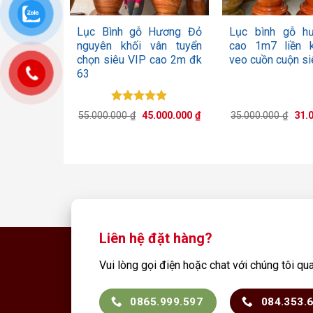
+
+
Lục Bình gỗ Hương Đỏ
Lục bình gỗ h
nguyên khối vân tuyển
cao 1m7 liền k
chọn siêu VIP cao 2m đk
veo cuồn cuộn si
63
Được xếp
Giá
Giá
Giá
55.000.000
₫
45.000.000
₫
35.000.000
₫
31.
hạng
5.00
gốc
hiện
gốc
5 sao
là:
tại
là:
55.000.000 ₫.
là:
35.0
45.000.000 ₫.
Liên hệ đặt hàng?
Vui lòng gọi điện hoặc chat với chúng tôi qu
0865.999.597
084.353.