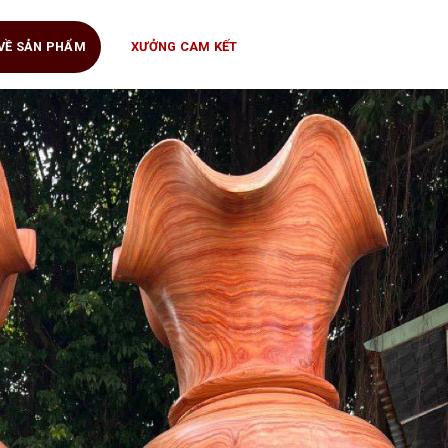
 VỀ SẢN PHẨM
XƯỞNG CAM KẾT