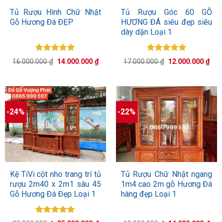
Tủ Rượu Hình Chữ Nhật
Tủ Rượu Góc 60 GỖ
Gỗ Hương Đá ĐẸP
HƯƠNG ĐÁ siêu đẹp siêu
dày dặn Loại 1
Được xếp
Được xếp
Giá
Giá
Giá
Giá
16.000.000
₫
14.000.000
₫
17.000.000
₫
12.000.000
₫
hạng
5.00
hạng
5.00
gốc
hiện
gốc
hiệ
5 sao
là:
tại
5 sao
là:
tại
16.000.000 ₫.
là:
17.000.000 ₫.
là:
14.000.000 ₫.
12.
-24%
-22%
Kệ TiVi cột nho trang trí tủ
Tủ Rượu Chữ Nhật ngang
rượu 2m40 x 2m1 sâu 45
1m4 cao 2m gỗ Hương Đá
Gỗ Hương Đá Đẹp Loại 1
hàng đẹp Loại 1
Được xếp