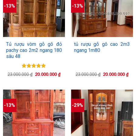
-13%
-13%
Tủ rượu vòm gỗ gõ đỏ
tủ rượu gỗ gõ cao 2m3
pachy cao 2m2 ngang 180
ngang 1m80
sâu 48
Được xếp
Giá
Giá
Giá
Giá
23.000.000
₫
20.000.000
₫
23.000.000
₫
20.000.000
₫
hạng
5.00
gốc
hiện
gốc
hiệ
5 sao
là:
tại
là:
tại
23.000.000 ₫.
là:
23.000.000 ₫.
là:
20.000.000 ₫.
20.
-13%
-29%