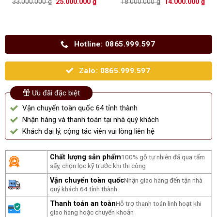
Giá
Giá
Giá
Giá
33.000.000
₫
25.000.000
₫
18.000.000
₫
14.000.000
₫
hạng
5.00
gốc
hiện
gốc
hiệ
5 sao
là:
tại
là:
tại
33.000.000 ₫.
là:
18.000.000 ₫.
là:
25.000.000 ₫.
14.
Hotline: 0865.999.597
Zalo: 0865.999.597
Ưu đãi đặc biệt
Vận chuyển toàn quốc 64 tỉnh thành
Nhận hàng và thanh toán tại nhà quý khách
Khách đại lý, cộng tác viên vui lòng liên hệ
Chất lượng sản phẩm
100% gỗ tự nhiên đã qua tẩm
sấy, chọn lọc kỹ trước khi thi công
Vận chuyển toàn quốc
Nhận giao hàng đến tận nhà
quý khách 64 tỉnh thành
Thanh toán an toàn
Hỗ trợ thanh toán linh hoạt khi
giao hàng hoặc chuyển khoản