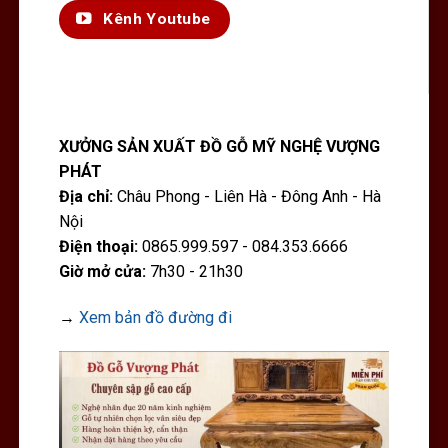
Kênh Youtube
XƯỞNG SẢN XUẤT ĐỒ GỖ MỸ NGHỆ VƯỢNG
PHÁT
Địa chỉ:
Châu Phong - Liên Hà - Đông Anh - Hà
Nội
Điện thoại:
0865.999.597 - 084.353.6666
Giờ mở cửa:
7h30 - 21h30
→
Xem bản đồ đường đi