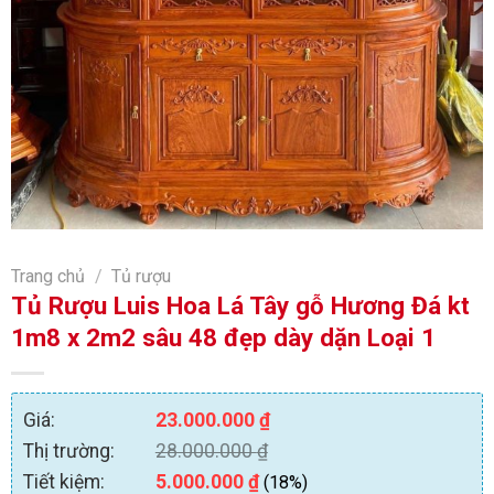
Trang chủ
/
Tủ rượu
Tủ Rượu Luis Hoa Lá Tây gỗ Hương Đá kt
1m8 x 2m2 sâu 48 đẹp dày dặn Loại 1
Giá:
23.000.000
₫
Thị trường:
28.000.000
₫
Tiết kiệm:
5.000.000
₫
(18%)