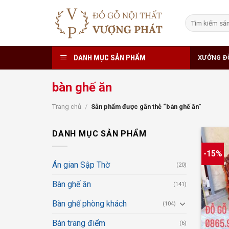
Skip
to
Tìm
kiếm:
content
DANH MỤC SẢN PHẨM
XƯỞNG Đ
bàn ghế ăn
Trang chủ
/
Sản phẩm được gắn thẻ “bàn ghế ăn”
DANH MỤC SẢN PHẨM
-15%
Án gian Sập Thờ
(20)
Bàn ghế ăn
(141)
Bàn ghế phòng khách
(104)
+
Bàn trang điểm
(6)