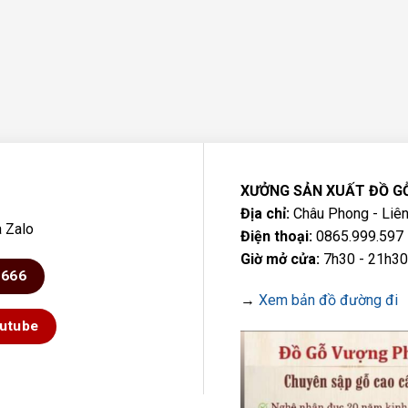
XƯỞNG SẢN XUẤT ĐỒ G
Địa chỉ:
Châu Phong - Liên
a Zalo
Điện thoại:
0865.999.597 
Giờ mở cửa:
7h30 - 21h30
6666
→
Xem bản đồ đường đi
utube