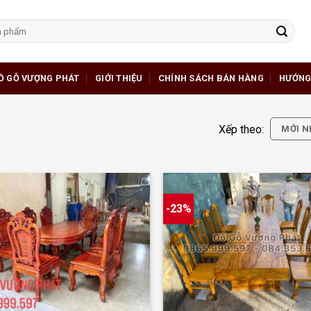
Ồ GỖ VƯỢNG PHÁT
GIỚI THIỆU
CHÍNH SÁCH BÁN HÀNG
HƯỚNG
Xếp theo:
MỚI N
-23%
+