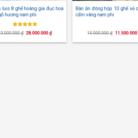
 luis 8 ghế hoàng gia đục hoa
Bàn ăn đóng hộp 10 ghế xẻ 
gỗ hương nam phi
cẩm vàng nam phi
Được xếp
Giá
Giá
Giá
33.000.000
₫
28.000.000
₫
15.000.000
₫
11.500.00
hạng
5.00
gốc
hiện
gốc
5 sao
là:
tại
là:
33.000.000 ₫.
là:
15.000.000 
28.000.000 ₫.