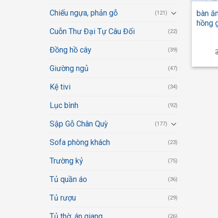
Chiếu ngựa, phản gỗ
bàn ăn
(121)
hồng 
Cuỗn Thư Đại Tự Câu Đối
(22)
Đồng hồ cây
(39)
Giường ngủ
(47)
Kệ tivi
(34)
Lục bình
(92)
Sập Gỗ Chân Quỳ
(177)
Sofa phòng khách
(23)
Trường kỷ
(75)
Tủ quần áo
(36)
Tủ rượu
(29)
Tủ thờ, án giang
(26)