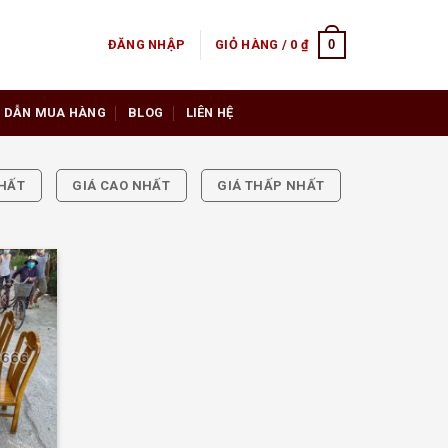
0
ĐĂNG NHẬP
GIỎ HÀNG /
0
₫
 DẪN MUA HÀNG
BLOG
LIÊN HỆ
HẤT
GIÁ CAO NHẤT
GIÁ THẤP NHẤT