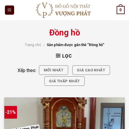
Skip
0
to
content
Đồng hồ
Trang chủ
/
Sản phẩm được gắn thẻ “Đồng hồ”
LỌC
Xếp theo:
MỚI NHẤT
GIÁ CAO NHẤT
GIÁ THẤP NHẤT
-21%