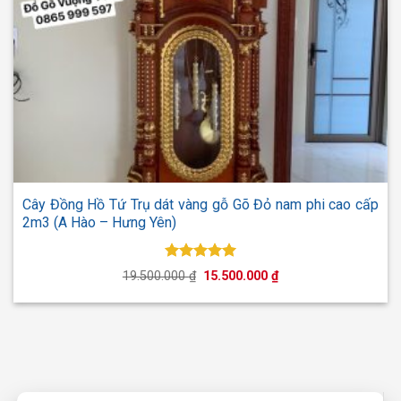
Cây Đồng Hồ Tứ Trụ dát vàng gỗ Gõ Đỏ nam phi cao cấp
2m3 (A Hào – Hưng Yên)
Được xếp
Giá
Giá
19.500.000
₫
15.500.000
₫
hạng
5.00
gốc
hiện
5 sao
là:
tại
19.500.000 ₫.
là:
15.500.000 ₫.