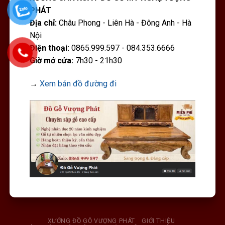
PHÁT
Địa chỉ:
Châu Phong - Liên Hà - Đông Anh - Hà
Nội
Điện thoại:
0865.999.597 - 084.353.6666
Giờ mở cửa:
7h30 - 21h30
→
Xem bản đồ đường đi
XƯỞNG ĐỒ GỖ VƯỢNG PHÁT
GIỚI THIỆU