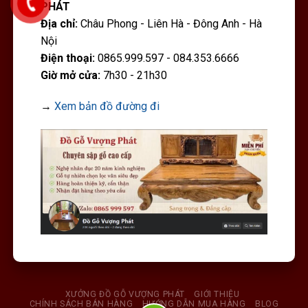
PHÁT
Địa chỉ:
Châu Phong - Liên Hà - Đông Anh - Hà
Nội
Điện thoại:
0865.999.597 - 084.353.6666
Giờ mở cửa:
7h30 - 21h30
→
Xem bản đồ đường đi
XƯỞNG ĐỒ GỖ VƯỢNG PHÁT
GIỚI THIỆU
CHÍNH SÁCH BÁN HÀNG
HƯỚNG DẪN MUA HÀNG
BLOG