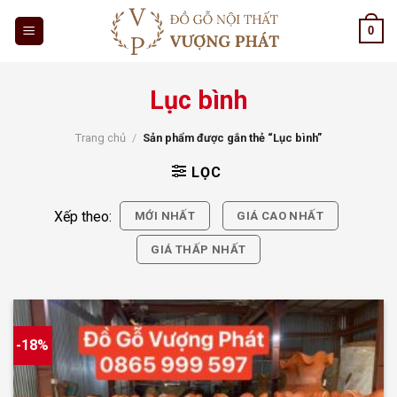
Skip
0
to
content
Lục bình
Trang chủ
/
Sản phẩm được gắn thẻ “Lục bình”
LỌC
Xếp theo:
MỚI NHẤT
GIÁ CAO NHẤT
GIÁ THẤP NHẤT
-18%