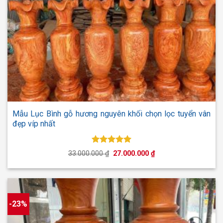
Mẫu Lục Bình gỗ hương nguyên khối chọn lọc tuyển vân
đẹp víp nhất
Được xếp
Giá
Giá
33.000.000
₫
27.000.000
₫
hạng
5.00
gốc
hiện
5 sao
là:
tại
33.000.000 ₫.
là:
27.000.000 ₫.
-23%