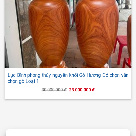
Lục Bình phong thủy nguyên khối Gỗ Hương Đỏ chọn vân
chọn gỗ Loại 1
Giá
Giá
30.000.000
₫
23.000.000
₫
gốc
hiện
là:
tại
30.000.000 ₫.
là:
23.000.000 ₫.