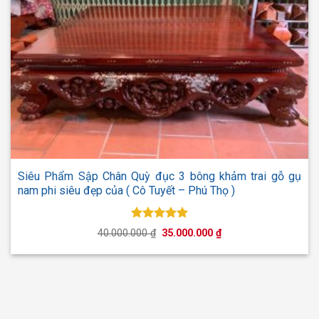
Siêu Phẩm Sập Chân Quỳ đục 3 bông khảm trai gỗ gụ
nam phi siêu đẹp của ( Cô Tuyết – Phú Thọ )
Được xếp
Giá
Giá
40.000.000
₫
35.000.000
₫
hạng
5.00
gốc
hiện
5 sao
là:
tại
40.000.000 ₫.
là:
35.000.000 ₫.