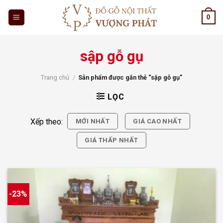
Skip
0
to
content
sập gỗ gụ
Trang chủ
/
Sản phẩm được gắn thẻ “sập gỗ gụ”
LỌC
Xếp theo:
MỚI NHẤT
GIÁ CAO NHẤT
GIÁ THẤP NHẤT
-23%