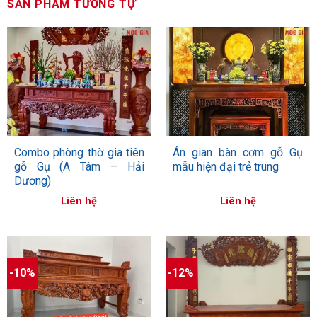
SẢN PHẨM TƯƠNG TỰ
1
5.00
1
trên 5
dựa trên
đánh giá
Combo phòng thờ gia tiên
Án gian bàn cơm gỗ Gụ
gỗ Gụ (A Tâm – Hải
mẫu hiện đại trẻ trung
Dương)
Liên hệ
Liên hệ
-10%
-12%