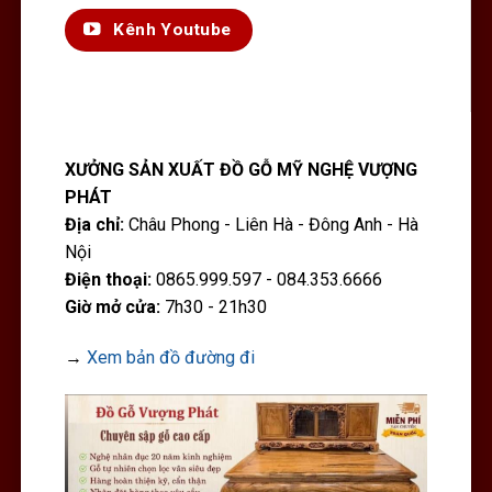
Kênh Youtube
XƯỞNG SẢN XUẤT ĐỒ GỖ MỸ NGHỆ VƯỢNG
PHÁT
Địa chỉ:
Châu Phong - Liên Hà - Đông Anh - Hà
Nội
Điện thoại:
0865.999.597 - 084.353.6666
Giờ mở cửa:
7h30 - 21h30
→
Xem bản đồ đường đi