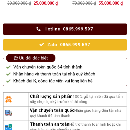
Được xếp
Được xếp
Giá
Giá
Giá
Giá
30.000.000
₫
25.000.000
₫
70.000.000
₫
55.000.000
₫
hạng
5.00
hạng
5.00
gốc
hiện
gốc
hiệ
5 sao
là:
tại
5 sao
là:
tại
30.000.000 ₫.
là:
70.000.000 ₫.
là:
25.000.000 ₫.
55.
Hotline: 0865.999.597
Zalo: 0865.999.597
Ưu đãi đặc biệt
Vận chuyển toàn quốc 64 tỉnh thành
Nhận hàng và thanh toán tại nhà quý khách
Khách đại lý, cộng tác viên vui lòng liên hệ
Chất lượng sản phẩm
100% gỗ tự nhiên đã qua tẩm
sấy, chọn lọc kỹ trước khi thi công
Vận chuyển toàn quốc
Nhận giao hàng đến tận nhà
quý khách 64 tỉnh thành
Thanh toán an toàn
Hỗ trợ thanh toán linh hoạt khi
giao hàng hoặc chuyển khoản