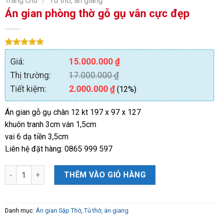
Trang chủ
/
Tủ thờ, án giang
Án gian phòng thờ gỗ gụ vân cực đẹp
5.00
1
trên 5
Giá:
15.000.000
₫
dựa trên
đánh giá
Thị trường:
17.000.000
₫
Tiết kiệm:
2.000.000
₫
(12%)
Án gian gỗ gụ chân 12 kt 197 x 97 x 127
khuôn tranh 3cm ván 1,5cm
vai 6 dạ tiền 3,5cm
Liên hệ đặt hàng: 0865 999 597
Án gian phòng thờ gỗ gụ vân cực đẹp số lượng
THÊM VÀO GIỎ HÀNG
Danh mục:
Án gian Sập Thờ
,
Tủ thờ, án giang