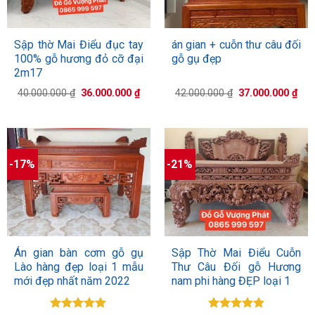
Sập thờ Mai Điểu đục tay
án gian + cuỗn thư câu đối
100% gỗ hương đỏ cỡ đại
gỗ gụ đẹp
2m17
Giá
Giá
Giá
Giá
40.000.000
₫
36.000.000
₫
42.000.000
₫
37.000.000
₫
gốc
hiện
gốc
hiệ
là:
tại
là:
tại
40.000.000 ₫.
là:
42.000.000 ₫.
là:
36.000.000 ₫.
37.
-17%
-21%
Án gian bàn cơm gỗ gụ
Sập Thờ Mai Điểu Cuỗn
Lào hàng đẹp loại 1 mẫu
Thư Câu Đối gỗ Hương
mới đẹp nhất năm 2022
nam phi hàng ĐẸP loại 1