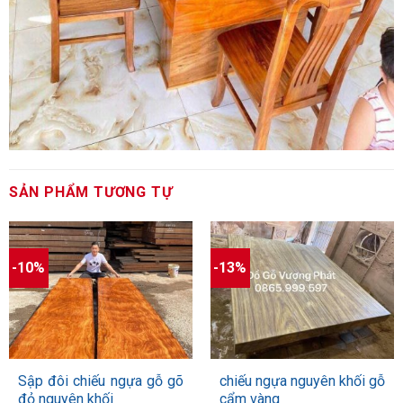
SẢN PHẨM TƯƠNG TỰ
-10%
-13%
Sập đôi chiếu ngựa gỗ gõ
chiếu ngựa nguyên khối gỗ
đỏ nguyên khối
cẩm vàng