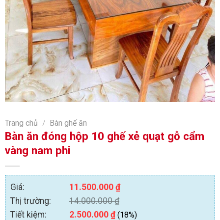
Trang chủ
/
Bàn ghế ăn
Bàn ăn đóng hộp 10 ghế xẻ quạt gỗ cẩm
vàng nam phi
Giá:
11.500.000
₫
Thị trường:
14.000.000
₫
Tiết kiệm:
2.500.000
₫
(18%)