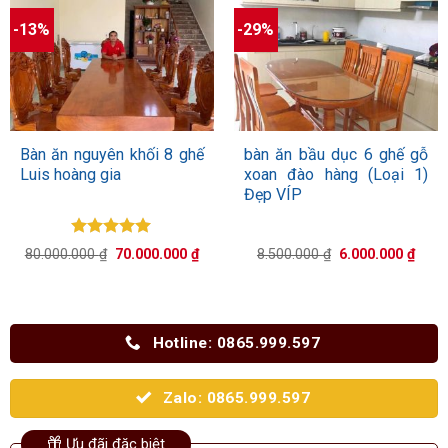
-13%
-29%
Bàn ăn nguyên khối 8 ghế
bàn ăn bầu dục 6 ghế gỗ
Luis hoàng gia
xoan đào hàng (Loại 1)
Đẹp VÍP
Được xếp
Giá
Giá
Giá
Giá
80.000.000
₫
70.000.000
₫
8.500.000
₫
6.000.000
₫
hạng
5.00
gốc
hiện
gốc
hiện
5 sao
là:
tại
là:
tại
80.000.000 ₫.
là:
8.500.000 ₫.
là:
70.000.000 ₫.
6.000
Hotline: 0865.999.597
Zalo: 0865.999.597
Ưu đãi đặc biệt