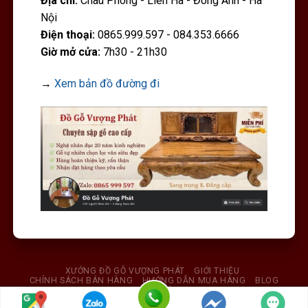
Địa chỉ:
Châu Phong - Liên Hà - Đông Anh - Hà
Nội
Điện thoại:
0865.999.597 - 084.353.6666
Giờ mở cửa:
7h30 - 21h30
→
Xem bản đồ đường đi
XƯỞNG ĐỒ GỖ VƯỢNG PHÁT
GIỚI THIỆU
CHÍNH SÁCH BÁN HÀNG
HƯỚNG DẪN MUA HÀNG
BLOG
LIÊN HỆ