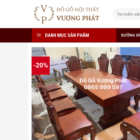
Skip
to
Tìm
kiếm:
content
DANH MỤC SẢN PHẨM
XƯỞNG Đ
-20%