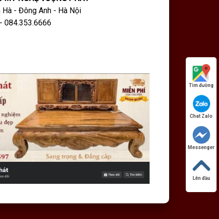
 Hà - Đông Anh - Hà Nội
- 084.353.6666
Tìm đường
Chat Zalo
Messenger
Lên đầu