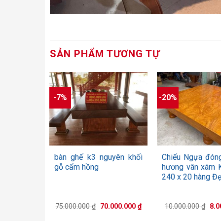
SẢN PHẨM TƯƠNG TỰ
-7%
-20%
+
+
bàn ghế k3 nguyên khối
Chiếu Ngựa đón
gỗ cẩm hồng
hương vân xám 
240 x 20 hàng Đẹ
Giá
Giá
Giá
75.000.000
₫
70.000.000
₫
10.000.000
₫
8.0
gốc
hiện
gốc
là:
tại
là: