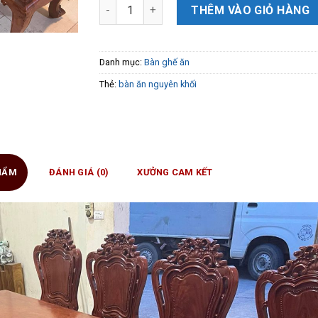
Bàn Ăn Nguyên Khối + 10 ghế Luis Hoàng Gia
THÊM VÀO GIỎ HÀNG
Danh mục:
Bàn ghế ăn
Thẻ:
bàn ăn nguyên khối
PHẨM
ĐÁNH GIÁ (0)
XƯỞNG CAM KẾT