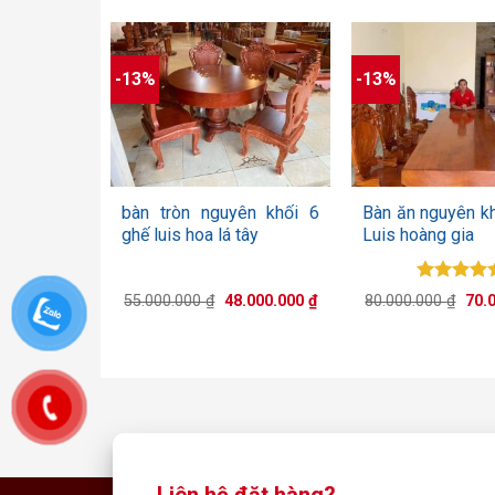
75.000.000 ₫.
là:
10.
70.000.000 ₫.
-13%
-13%
+
+
bàn tròn nguyên khối 6
Bàn ăn nguyên kh
ghế luis hoa lá tây
Luis hoàng gia
Được xế
Giá
Giá
Giá
55.000.000
₫
48.000.000
₫
80.000.000
₫
70.
hạng
5.0
gốc
hiện
gốc
là:
tại
5 sao
là:
55.000.000 ₫.
là:
80.0
48.000.000 ₫.
Liên hệ đặt hàng?