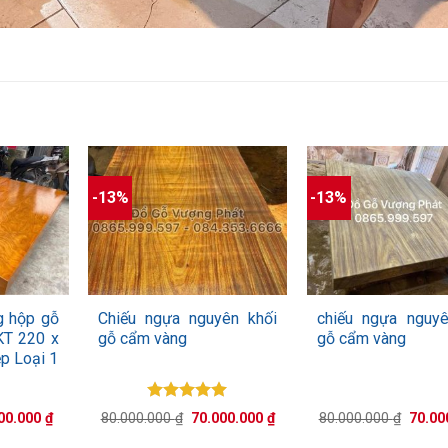
-13%
-13%
+
+
g hộp gỗ
Chiếu ngựa nguyên khối
chiếu ngựa nguyê
KT 220 x
gỗ cẩm vàng
gỗ cẩm vàng
p Loại 1
Được xếp
Giá
Giá
Giá
Giá
00.000
₫
80.000.000
₫
70.000.000
₫
80.000.000
₫
70.00
hạng
5.00
hiện
gốc
hiện
gốc
tại
5 sao
là:
tại
là: