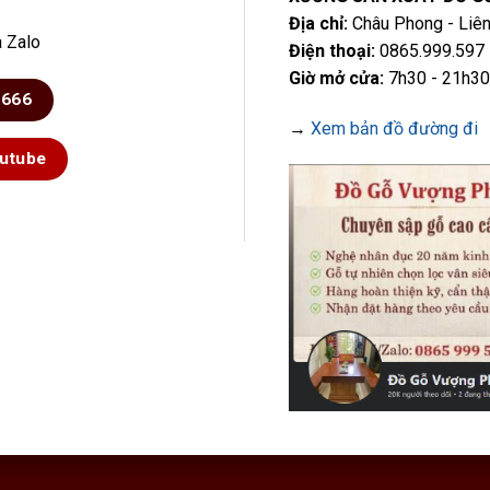
Địa chỉ:
Châu Phong - Liên
a Zalo
Điện thoại:
0865.999.597 
Giờ mở cửa:
7h30 - 21h30
6666
→
Xem bản đồ đường đi
utube