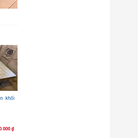
n khối
Giá
0.000
₫
hiện
tại