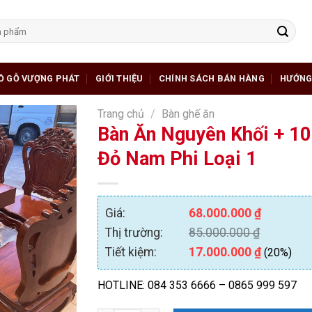
Ồ GỖ VƯỢNG PHÁT
GIỚI THIỆU
CHÍNH SÁCH BÁN HÀNG
HƯỚNG
Trang chủ
/
Bàn ghế ăn
Bàn Ăn Nguyên Khối + 10
Đỏ Nam Phi Loại 1
Giá:
68.000.000
₫
Thị trường:
85.000.000
₫
Tiết kiệm:
17.000.000
₫
(20%)
HOTLINE: 084 353 6666 – 0865 999 597