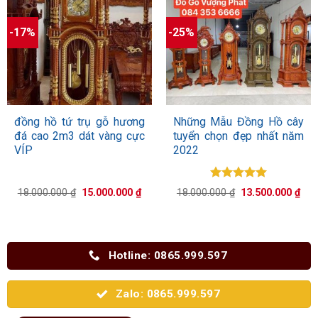
-17%
-25%
đồng hồ tứ trụ gỗ hương
Những Mẫu Đồng Hồ cây
đá cao 2m3 dát vàng cực
tuyển chọn đẹp nhất năm
VÍP
2022
Được xếp
Giá
Giá
Giá
Giá
18.000.000
₫
15.000.000
₫
18.000.000
₫
13.500.000
₫
hạng
5.00
gốc
hiện
gốc
hiệ
là:
tại
5 sao
là:
tại
18.000.000 ₫.
là:
18.000.000 ₫.
là:
15.000.000 ₫.
13.
Hotline: 0865.999.597
Zalo: 0865.999.597