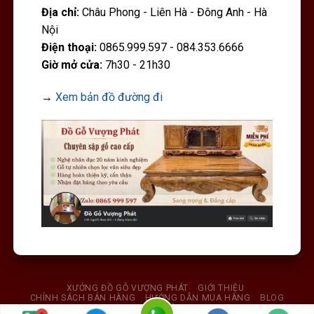
Địa chỉ:
Châu Phong - Liên Hà - Đông Anh - Hà
Nội
Điện thoại:
0865.999.597 - 084.353.6666
Giờ mở cửa:
7h30 - 21h30
→
Xem bản đồ đường đi
XƯỞNG ĐỒ GỖ VƯỢNG PHÁT
GIỚI THIỆU
CHÍNH SÁCH BÁN HÀNG
HƯỚNG DẪN MUA HÀNG
BLOG
LIÊN HỆ