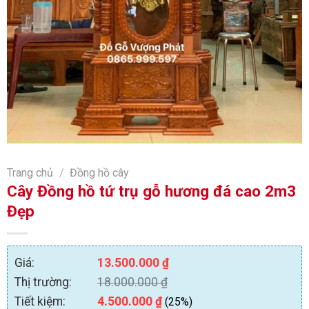
Trang chủ
/
Đồng hồ cây
Cây Đồng hồ tứ trụ gỗ hương đá cao 2m3
Đẹp
Giá:
13.500.000
₫
Thị trường:
18.000.000
₫
Tiết kiệm:
4.500.000
₫
(25%)