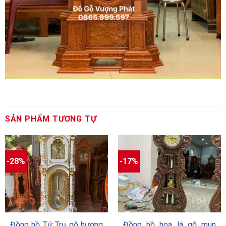
SẢN PHẨM TƯƠNG TỰ
-28%
-17%
Đồng hồ Tứ Trụ gỗ hương
Đồng hồ hoa lá gỗ mun