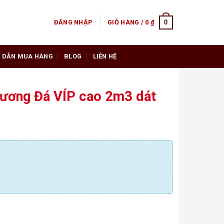
0
ĐĂNG NHẬP
GIỎ HÀNG /
0
₫
 DẪN MUA HÀNG
BLOG
LIÊN HỆ
Hương Đá VÍP cao 2m3 dát