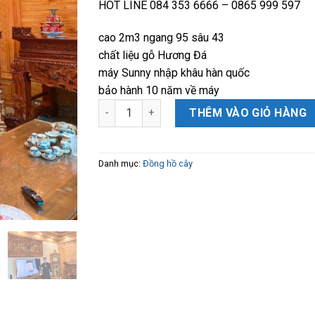
HOT LINE 084 353 6666 – 0865 999 597
cao 2m3 ngang 95 sâu 43
chất liệu gỗ Hương Đá
máy Sunny nhập khâu hàn quốc
bảo hành 10 năm về máy
Đồng Hồ cây Tứ Trụ gỗ Hương Đá VÍP cao 2m
THÊM VÀO GIỎ HÀNG
Danh mục:
Đồng hồ cây