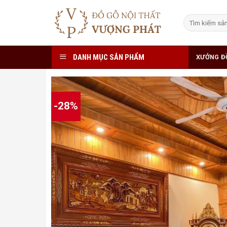
Skip
to
Tìm
kiếm:
content
DANH MỤC SẢN PHẨM
XƯỞNG Đ
-28%