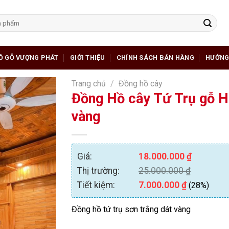
Ồ GỖ VƯỢNG PHÁT
GIỚI THIỆU
CHÍNH SÁCH BÁN HÀNG
HƯỚNG
Trang chủ
/
Đồng hồ cây
Đồng Hồ cây Tứ Trụ gỗ 
vàng
Giá:
18.000.000
₫
Thị trường:
25.000.000
₫
Tiết kiệm:
7.000.000
₫
(28%)
Đồng hồ tứ trụ sơn trắng dát vàng