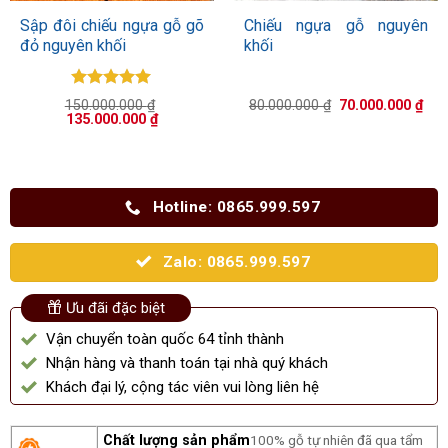
Sập đôi chiếu ngựa gỗ gõ
Chiếu ngựa gỗ nguyên
đỏ nguyên khối
khối
Được xếp
Giá
Giá
150.000.000
₫
80.000.000
₫
70.000.000
₫
hạng
5.00
Giá
Giá
gốc
hiệ
135.000.000
₫
gốc
5 sao
hiện
là:
tại
là:
tại
80.000.000 ₫.
là:
150.000.000 ₫.
là:
70.
135.000.000 ₫.
Hotline: 0865.999.597
Zalo: 0865.999.597
Ưu đãi đặc biệt
Vận chuyển toàn quốc 64 tỉnh thành
Nhận hàng và thanh toán tại nhà quý khách
Khách đại lý, cộng tác viên vui lòng liên hệ
Chất lượng sản phẩm
100% gỗ tự nhiên đã qua tẩm