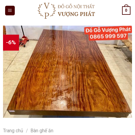
Skip
0
to
content
-6%
Trang chủ
/
Bàn ghế ăn