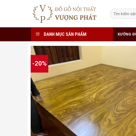
Skip
to
Tìm
kiếm:
content
DANH MỤC SẢN PHẨM
XƯỞNG Đ
-20%