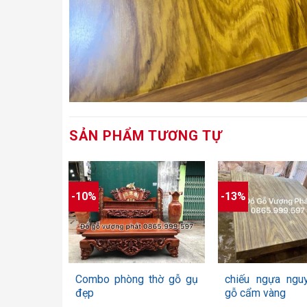
SẢN PHẨM TƯƠNG TỰ
-10%
-13%
+
+
Combo phòng thờ gỗ gụ
chiếu ngựa ngu
đẹp
gỗ cẩm vàng