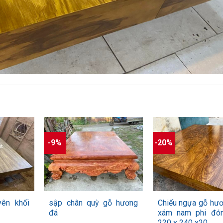
-9%
-20%
+
+
yên khối
sập chân quỳ gỗ hương
Chiếu ngựa gỗ hư
đá
xám nam phi đó
220 x 240 x20