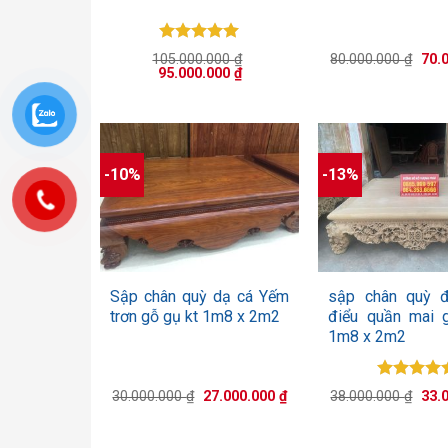
Được xếp
Giá
105.000.000
₫
80.000.000
₫
70.
hạng
5.00
Giá
Giá
gốc
95.000.000
₫
gốc
5 sao
hiện
là:
là:
tại
80.0
105.000.000 ₫.
là:
95.000.000 ₫.
-10%
-13%
+
+
Sập chân quỳ dạ cá Yếm
sập chân quỳ đ
trơn gỗ gụ kt 1m8 x 2m2
điểu quần mai 
1m8 x 2m2
Được xế
Giá
Giá
Giá
30.000.000
₫
27.000.000
₫
38.000.000
₫
33.
hạng
5.0
gốc
hiện
gốc
là:
tại
5 sao
là:
30.000.000 ₫.
là:
38.0