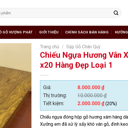
Ồ GỖ VƯỢNG PHÁT
GIỚI THIỆU
CHÍNH SÁCH BÁN HÀNG
HƯỚNG
Trang chủ
/
Sập Gỗ Chân Quỳ
Chiếu Ngựa Hương Vân X
x20 Hàng Đẹp Loại 1
Giá:
8.000.000
₫
Thị trường:
10.000.000
₫
Tiết kiệm:
2.000.000
₫
(20%)
Chiếu ngựa đóng hộp gỗ hương xám hàng dày
Xưởng em đã xử lý sấy khô ván gỗ, đinh keo 