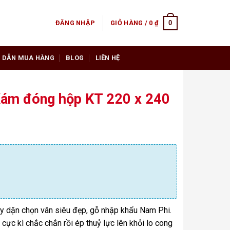
0
ĐĂNG NHẬP
GIỎ HÀNG /
0
₫
 DẪN MUA HÀNG
BLOG
LIÊN HỆ
ám đóng hộp KT 220 x 240
 dặn chọn vân siêu đẹp, gỗ nhập khẩu Nam Phi.
cực kì chắc chắn rồi ép thuỷ lực lên khỏi lo cong