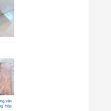
ơng vân
ng hộp