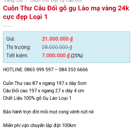
Trang chủ
/
Cuỗn Thư Đại Tự Câu Đối
Cuỗn Thư Câu Đối gỗ gụ Lào mạ vàng 24k
cực đẹp Loại 1
Giá:
21.000.000
₫
Thị trường:
28.000.000
₫
Tiết kiệm:
7.000.000
₫
(25%)
HOTLINE: 0865 999 597 – 084 353 6666
Cuỗn Thư cao 87 x ngang 197 x dày 5cm
Câu Đối cao 197 x ngang 27 x dày 4 cm
Chất Liệu 100% gỗ Gụ Lào Loại 1
Bảo hành trọn đời mối mọt cong vênh nứt nẻ
Miễn phí vận chuyển lắp đặt 100km