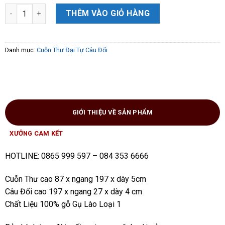
Cuỗn Thư Câu Đối gỗ gụ Lào mạ vàng 24k cực đẹp Loại 1 số lượ
THÊM VÀO GIỎ HÀNG
Danh mục:
Cuỗn Thư Đại Tự Câu Đối
GIỚI THIỆU VỀ SẢN PHẨM
XƯỞNG CAM KẾT
HOTLINE: 0865 999 597 – 084 353 6666
Cuỗn Thư cao 87 x ngang 197 x dày 5cm
Câu Đối cao 197 x ngang 27 x dày 4 cm
Chất Liệu 100% gỗ Gụ Lào Loại 1