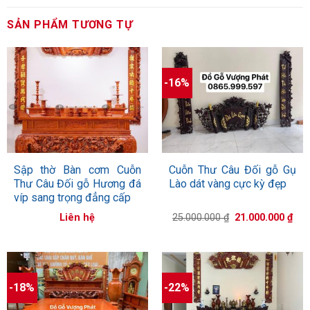
SẢN PHẨM TƯƠNG TỰ
-16%
Sập thờ Bàn cơm Cuỗn
Cuỗn Thư Câu Đối gỗ Gụ
Thư Câu Đối gỗ Hương đá
Lào dát vàng cực kỳ đẹp
víp sang trọng đẳng cấp
Giá
Giá
Liên hệ
25.000.000
₫
21.000.000
₫
gốc
hiệ
là:
tại
25.000.000 ₫.
là:
21.
-18%
-22%