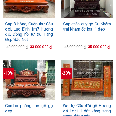
Sập 3 bông, Cuỗn thư Câu
Sập chân quỳ gỗ Gụ Khảm
đối, Lục Bình 1m7 Hương
trai Khảm ốc loại 1 đẹp
đỏ, Đồng hồ tứ trụ Hàng
Đẹp Sắc Nét
Giá
Giá
Giá
Giá
40.000.000
₫
33.000.000
₫
45.000.000
₫
35.000.000
₫
gốc
hiện
gốc
hiệ
là:
tại
là:
tại
40.000.000 ₫.
là:
45.000.000 ₫.
là:
33.000.000 ₫.
35.
-10%
-20%
Combo phòng thờ gỗ gụ
Đại tự Câu đối gỗ Hương
đẹp
đá Loại 1 dát vàng sang