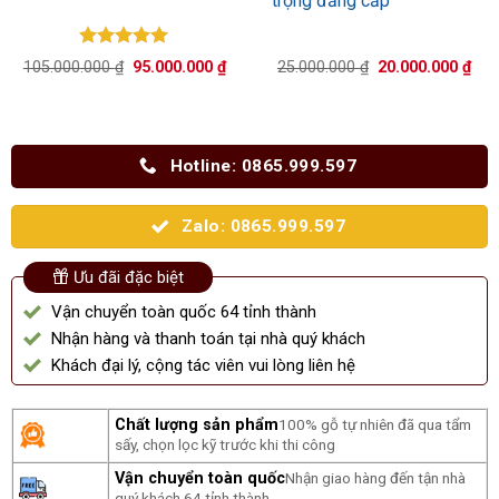
trọng đẳng cấp
Được xếp
Giá
Giá
Giá
Giá
105.000.000
₫
95.000.000
₫
25.000.000
₫
20.000.000
₫
hạng
5.00
gốc
hiện
gốc
hiệ
5 sao
là:
tại
là:
tại
105.000.000 ₫.
là:
25.000.000 ₫.
là:
95.000.000 ₫.
20.
Hotline: 0865.999.597
Zalo: 0865.999.597
Ưu đãi đặc biệt
Vận chuyển toàn quốc 64 tỉnh thành
Nhận hàng và thanh toán tại nhà quý khách
Khách đại lý, cộng tác viên vui lòng liên hệ
Chất lượng sản phẩm
100% gỗ tự nhiên đã qua tẩm
sấy, chọn lọc kỹ trước khi thi công
Vận chuyển toàn quốc
Nhận giao hàng đến tận nhà
quý khách 64 tỉnh thành