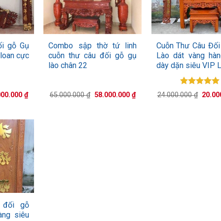
+
+
ối gỗ Gụ
Combo sập thờ tứ linh
Cuỗn Thư Câu Đối
 loan cực
cuỗn thư câu đối gỗ gụ
Lào dát vàng hàn
lào chân 22
dày dặn siêu VIP L
Được xếp
Giá
Giá
Giá
Giá
000.000
₫
65.000.000
₫
58.000.000
₫
24.000.000
₫
20.00
hạng
5.00
hiện
gốc
hiện
gốc
tại
là:
tại
5 sao
là:
00.000 ₫.
là:
65.000.000 ₫.
là:
24.000
21.000.000 ₫.
58.000.000 ₫.
 đối gỗ
àng siêu