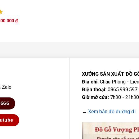
p
Giá
000.000
₫
0
hiện
tại
00.000 ₫.
là:
20.000.000 ₫.
XƯỞNG SẢN XUẤT ĐỒ G
Địa chỉ:
Châu Phong - Liên
a Zalo
Điện thoại:
0865.999.597 
Giờ mở cửa:
7h30 - 21h30
6666
→
Xem bản đồ đường đi
utube