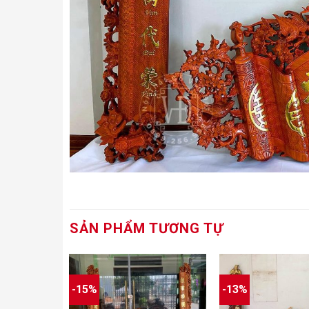
SẢN PHẨM TƯƠNG TỰ
-15%
-13%