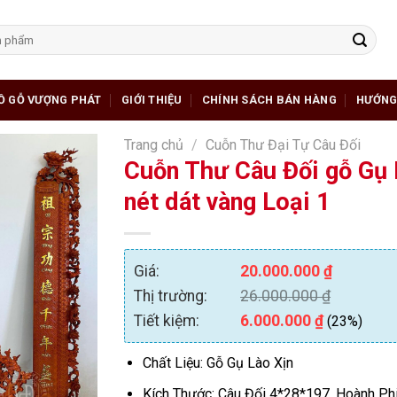
Ồ GỖ VƯỢNG PHÁT
GIỚI THIỆU
CHÍNH SÁCH BÁN HÀNG
HƯỚNG
Trang chủ
/
Cuỗn Thư Đại Tự Câu Đối
Cuỗn Thư Câu Đối gỗ Gụ 
nét dát vàng Loại 1
Giá:
20.000.000
₫
Thị trường:
26.000.000
₫
Tiết kiệm:
6.000.000
₫
(23%)
Chất Liệu: Gỗ Gụ Lào Xịn
Kích Thước: Câu Đối 4*28*197. Hoành Ph