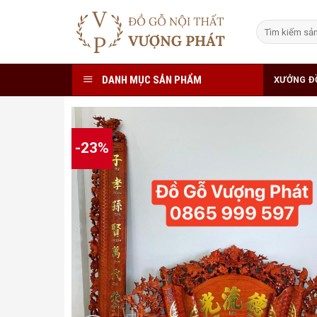
Skip
to
Tìm
kiếm:
content
DANH MỤC SẢN PHẨM
XƯỞNG Đ
-23%