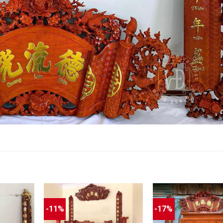
-11%
-17%