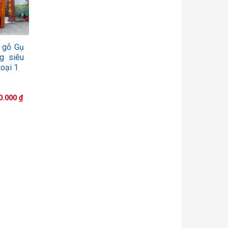
 gỗ Gụ
g siêu
oại 1
Giá
0.000
₫
hiện
tại
.000 ₫.
là:
20.000.000 ₫.