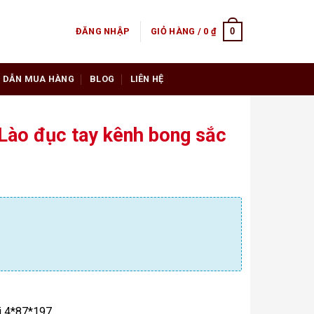
0
ĐĂNG NHẬP
GIỎ HÀNG /
0
₫
 DẪN MUA HÀNG
BLOG
LIÊN HỆ
Lào đục tay kênh bong sắc
i 4*87*197