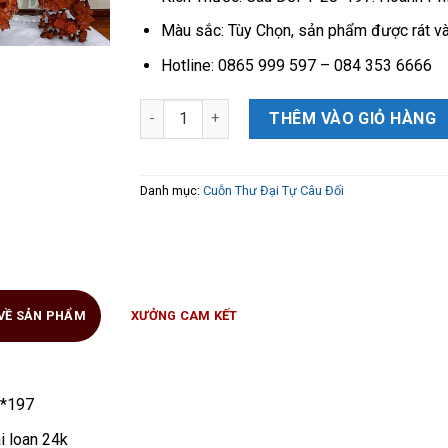
Màu sắc: Tùy Chọn, sản phẩm được rát và
Hotline: 0865 999 597 – 084 353 6666
Cuỗn Thư Câu Đối gỗ Gụ Lào đục tay kênh bo
THÊM VÀO GIỎ HÀNG
Danh mục:
Cuỗn Thư Đại Tự Câu Đối
 VỀ SẢN PHẨM
XƯỞNG CAM KẾT
7*197
i loan 24k