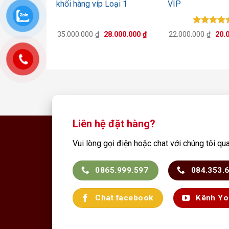
khối hàng víp Loại 1
VÍP
Được xế
Giá
Giá
Giá
35.000.000
₫
28.000.000
₫
22.000.000
₫
20.
hạng
5.0
gốc
hiện
gốc
là:
tại
5 sao
là:
35.000.000 ₫.
là:
22.0
28.000.000 ₫.
Liên hệ đặt hàng?
Vui lòng gọi điện hoặc chat với chúng tôi qu
0865.999.597
084.353.
Chat facebook
Kênh Yo