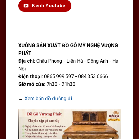
Kênh Youtube
XƯỞNG SẢN XUẤT ĐỒ GỖ MỸ NGHỆ VƯỢNG
PHÁT
Địa chỉ:
Châu Phong - Liên Hà - Đông Anh - Hà
Nội
Điện thoại:
0865.999.597 - 084.353.6666
Giờ mở cửa:
7h30 - 21h30
→
Xem bản đồ đường đi