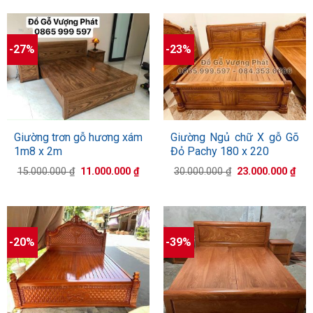
-27%
-23%
Giường trơn gỗ hương xám
Giường Ngủ chữ X gỗ Gõ
1m8 x 2m
Đỏ Pachy 180 x 220
Giá
Giá
Giá
Giá
15.000.000
₫
11.000.000
₫
30.000.000
₫
23.000.000
₫
gốc
hiện
gốc
hiệ
là:
tại
là:
tại
15.000.000 ₫.
là:
30.000.000 ₫.
là:
11.000.000 ₫.
23.
-20%
-39%