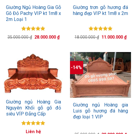
Giường Ngủ Hoàng Gia Gỗ
Giường trơn gỗ hương đá
Gõ Đỏ Pachy VIP kt 1m8 x
hàng đẹp VIP kt 1m8 x 2m
2m Loại 1
Được xếp
Được xếp
Giá
Giá
Giá
Giá
35.000.000
₫
28.000.000
₫
18.000.000
₫
11.000.000
₫
hạng
5.00
hạng
5.00
gốc
hiện
gốc
hiệ
5 sao
là:
tại
5 sao
là:
tại
35.000.000 ₫.
là:
18.000.000 ₫.
là:
28.000.000 ₫.
11.
-14%
Giường ngủ Hoàng Gia
Giường ngủ Hoàng gia
Nguyên Khối gỗ gõ đỏ
Luis gỗ hương đá hàng
siêu VÍP Đẳng Cấp
đẹp loại 1 VIP
Được xếp
Liên hệ