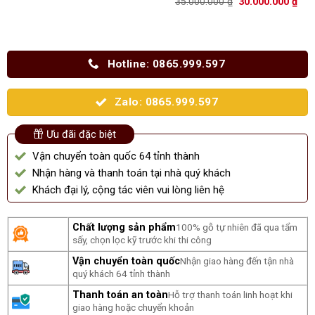
Giá
Giá
35.000.000
₫
30.000.000
₫
hạng
5.00
gốc
hiệ
5 sao
là:
tại
35.000.000 ₫.
là:
30.
Hotline: 0865.999.597
Zalo: 0865.999.597
Ưu đãi đặc biệt
Vận chuyển toàn quốc 64 tỉnh thành
Nhận hàng và thanh toán tại nhà quý khách
Khách đại lý, cộng tác viên vui lòng liên hệ
Chất lượng sản phẩm
100% gỗ tự nhiên đã qua tẩm
sấy, chọn lọc kỹ trước khi thi công
Vận chuyển toàn quốc
Nhận giao hàng đến tận nhà
quý khách 64 tỉnh thành
Thanh toán an toàn
Hỗ trợ thanh toán linh hoạt khi
giao hàng hoặc chuyển khoản