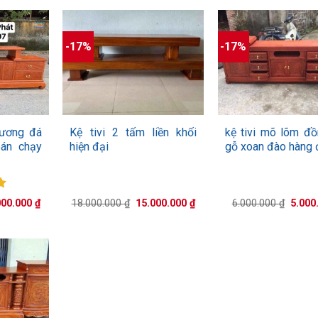
-17%
-17%
+
+
hương đá
Kệ tivi 2 tấm liền khối
kệ tivi mõ lõm đồ
án chạy
hiện đại
gỗ xoan đào hàng 
p
Giá
Giá
Giá
Giá
000.000
₫
18.000.000
₫
15.000.000
₫
6.000.000
₫
5.000
0
hiện
gốc
hiện
gốc
tại
là:
tại
là:
00.000 ₫.
là:
18.000.000 ₫.
là:
6.000.
10.000.000 ₫.
15.000.000 ₫.