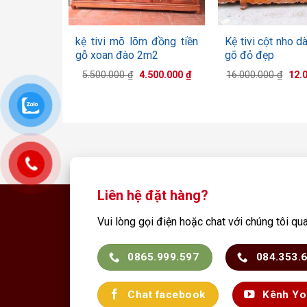
+
+
kệ tivi mõ lõm đồng tiền
Kệ tivi cột nho d
gỗ xoan đào 2m2
gõ đỏ đẹp
Giá
Giá
Giá
5.500.000
₫
4.500.000
₫
16.000.000
₫
12.
gốc
hiện
gốc
là:
tại
là:
5.500.000 ₫.
là:
16.0
4.500.000 ₫.
Liên hệ đặt hàng?
Vui lòng gọi điện hoặc chat với chúng tôi qu
0865.999.597
084.353.
Chat facebook
Kênh Yo