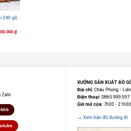
ài 240 gỗ
Giá
000.000
₫
hiện
tại
00.000 ₫.
là:
12.000.000 ₫.
XƯỞNG SẢN XUẤT ĐỒ G
Địa chỉ:
Châu Phong - Liên
a Zalo
Điện thoại:
0865.999.597 
Giờ mở cửa:
7h30 - 21h30
6666
→
Xem bản đồ đường đi
utube