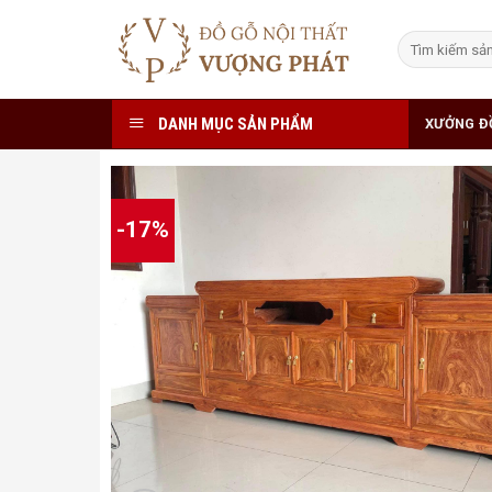
Skip
to
Tìm
kiếm:
content
DANH MỤC SẢN PHẨM
XƯỞNG Đ
-17%