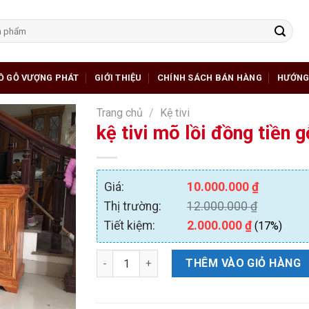
Ồ GỖ VƯỢNG PHÁT
GIỚI THIỆU
CHÍNH SÁCH BÁN HÀNG
HƯỚNG
Trang chủ
/
Kệ tivi
kệ tivi mõ lồi đồng tiền
Giá:
10.000.000
₫
Thị trường:
12.000.000
₫
Tiết kiệm:
2.000.000
₫
(17%)
kệ tivi mõ lồi đồng tiền gỗ hương đá 2m40 số
THÊM VÀO GIỎ HÀNG