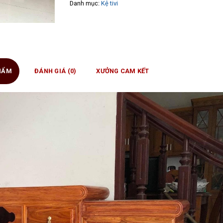
Danh mục:
Kệ tivi
PHẨM
ĐÁNH GIÁ (0)
XƯỞNG CAM KẾT