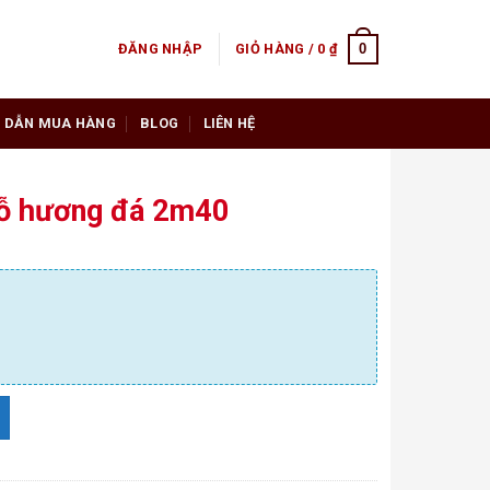
0
ĐĂNG NHẬP
GIỎ HÀNG /
0
₫
 DẪN MUA HÀNG
BLOG
LIÊN HỆ
 gỗ hương đá 2m40
 lượng