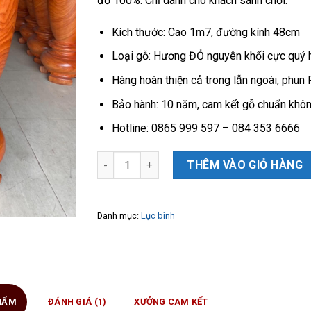
đỏ 100%. Chỉ dành cho khách sành chơi.
Kích thước: Cao 1m7, đường kính 48cm
Loại gỗ: Hương ĐỎ nguyên khối cực quý h
Hàng hoàn thiện cả trong lẫn ngoài, phun
Bảo hành: 10 năm, cam kết gỗ chuẩn khôn
Hotline: 0865 999 597 – 084 353 6666
Lục bình gỗ hương đỏ nguyên khối 1m7 chọn
THÊM VÀO GIỎ HÀNG
Danh mục:
Lục bình
PHẨM
ĐÁNH GIÁ (1)
XƯỞNG CAM KẾT