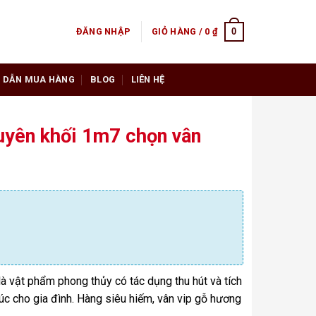
0
ĐĂNG NHẬP
GIỎ HÀNG /
0
₫
 DẪN MUA HÀNG
BLOG
LIÊN HỆ
uyên khối 1m7 chọn vân
 là vật phẩm phong thủy có tác dụng thu hút và tích
phúc cho gia đình. Hàng siêu hiếm, vân vip gỗ hương