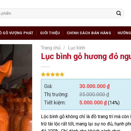
Ồ GỖ VƯỢNG PHÁT
GIỚI THIỆU
CHÍNH SÁCH BÁN HÀNG
HƯỚNG
Trang chủ
/
Lục bình
Lục bình gỗ hương đỏ ng
5.00
1
trên 5
Giá:
30.000.000
₫
dựa trên
đánh giá
Thị trường:
35.000.000
₫
Tiết kiệm:
5.000.000
₫
(14%)
Lộc bình gỗ không chỉ là đồ trang trí mà còn
trữ tài lộc rất tốt, mang lại sự no đủ, hạnh 