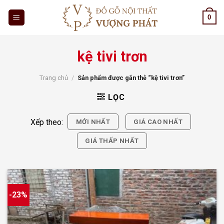
Skip
0
to
content
kệ tivi trơn
Trang chủ
/
Sản phẩm được gắn thẻ “kệ tivi trơn”
LỌC
Xếp theo:
MỚI NHẤT
GIÁ CAO NHẤT
GIÁ THẤP NHẤT
-23%