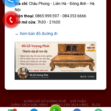
Địa chỉ:
Châu Phong - Liên Hà - Đông Anh - Hà
Nội
Điện thoại:
0865.999.597 - 084.353.6666
Giờ mở cửa:
7h30 - 21h30
→
Xem bản đồ đường đi
XƯỞNG ĐỒ GỖ VƯỢNG PHÁT
GIỚI THIỆU
CHÍNH SÁCH BÁN HÀNG
HƯỚNG DẪN MUA HÀNG
BLOG
LIÊN HỆ