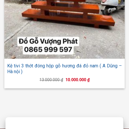
Kệ tivi 3 thớt đóng hộp gỗ hương đá đỏ nam ( A Dũng –
Hà nội )
Giá
Giá
13.000.000
₫
10.000.000
₫
gốc
hiện
là:
tại
13.000.000 ₫.
là:
10.000.000 ₫.