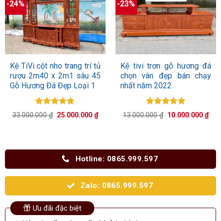
-24%
-23%
Kệ TiVi cột nho trang trí tủ
Kệ tivi trơn gỗ hương đá
rượu 2m40 x 2m1 sâu 45
chọn vân đẹp bán chạy
Gỗ Hương Đá Đẹp Loại 1
nhất năm 2022
Được xếp
Được xếp
Giá
Giá
Giá
Giá
33.000.000
₫
25.000.000
₫
13.000.000
₫
10.000.000
₫
hạng
5.00
hạng
5.00
gốc
hiện
gốc
hiệ
5 sao
là:
tại
5 sao
là:
tại
33.000.000 ₫.
là:
13.000.000 ₫.
là:
25.000.000 ₫.
10.
Hotline: 0865.999.597
Zalo: 0865.999.597
Ưu đãi đặc biệt