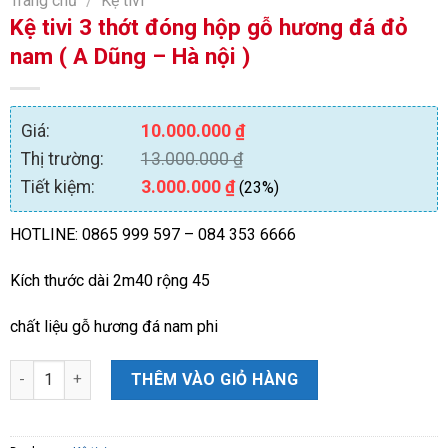
Trang chủ
/
Kệ tivi
Kệ tivi 3 thớt đóng hộp gỗ hương đá đỏ
nam ( A Dũng – Hà nội )
Giá:
10.000.000
₫
Thị trường:
13.000.000
₫
Tiết kiệm:
3.000.000
₫
(23%)
HOTLINE: 0865 999 597 – 084 353 6666
Kích thước dài 2m40 rộng 45
chất liệu gỗ hương đá nam phi
Kệ tivi 3 thớt đóng hộp gỗ hương đá đỏ nam ( A Dũng - Hà nội ) 
THÊM VÀO GIỎ HÀNG