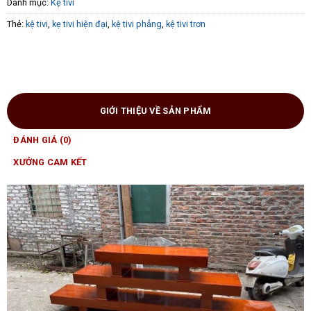
Danh mục:
Kệ tivi
Thẻ:
kệ tivi
,
kẹ tivi hiện đại
,
kệ tivi phẳng
,
kệ tivi trơn
GIỚI THIỆU VỀ SẢN PHẨM
ĐÁNH GIÁ (0)
XƯỞNG CAM KẾT