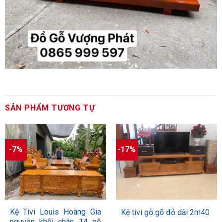
SẢN PHẨM TƯƠNG TỰ
-7%
-17%
Kệ Tivi Louis Hoàng Gia
Kệ tivi gỗ gõ đỏ dài 2m40
nguyên khối chân 14 gỗ