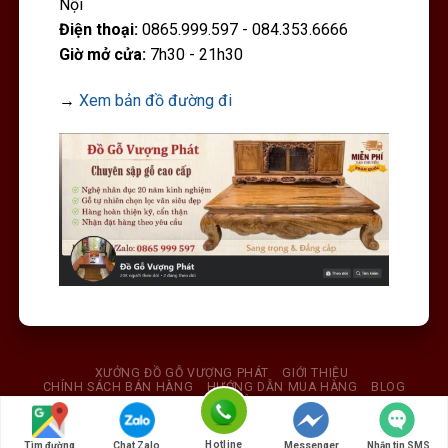
Nội
Điện thoại:
0865.999.597 - 084.353.6666
Giờ mở cửa:
7h30 - 21h30
→
Xem bản đồ đường đi
XƯỞNG ĐỒ GỖ VƯỢNG PHÁT
GIỚI THIỆU
CHÍNH SÁCH BÁN HÀNG
HƯỚNG DẪN MUA HÀNG
BLOG
LIÊN HỆ
© Bản quyền thuộc về dogovuongphat.com
Hotline
Tìm đường
Chat Zalo
Messenger
Nhắn tin SMS