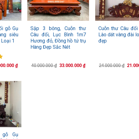
+
+
ối gỗ Gụ
Sập 3 bông, Cuỗn thư
Cuỗn thư Câu đối
àng siêu
Câu đối, Lục Bình 1m7
Lào dát vàng đài l
 Loại 1
Hương đỏ, Đồng hồ tứ trụ
đẹp
Hàng Đẹp Sắc Nét
p
Giá
Giá
Giá
Giá
000.000
₫
40.000.000
₫
33.000.000
₫
24.000.000
₫
21.00
0
hiện
gốc
hiện
gốc
tại
là:
tại
là:
00.000 ₫.
là:
40.000.000 ₫.
là:
24.000
20.000.000 ₫.
33.000.000 ₫.
 gỗ Gụ