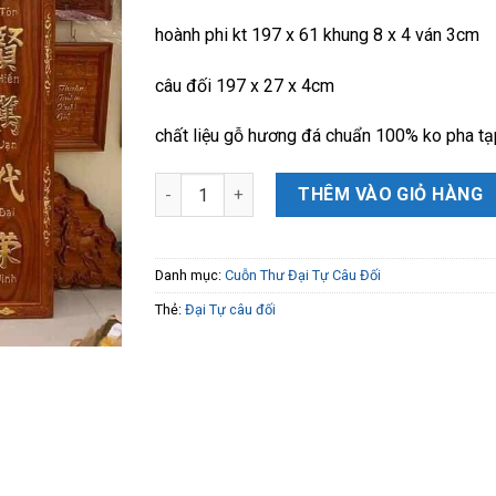
hoành phi kt 197 x 61 khung 8 x 4 ván 3cm
câu đối 197 x 27 x 4cm
chất liệu gỗ hương đá chuẩn 100% ko pha tạ
Đại Tự Câu Đối gỗ hương đá dát vàng siêu VÍ
THÊM VÀO GIỎ HÀNG
Danh mục:
Cuỗn Thư Đại Tự Câu Đối
Thẻ:
Đại Tự câu đối