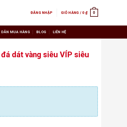
0
ĐĂNG NHẬP
GIỎ HÀNG /
0
₫
 DẪN MUA HÀNG
BLOG
LIÊN HỆ
đá dát vàng siêu VÍP siêu