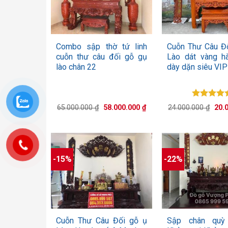
+
+
Combo sập thờ tứ linh
Cuỗn Thư Câu Đ
cuỗn thư câu đối gỗ gụ
Lào dát vàng h
lào chân 22
dày dặn siêu VIP
Được xế
Giá
Giá
Giá
65.000.000
₫
58.000.000
₫
24.000.000
₫
20.
hạng
5.0
gốc
hiện
gốc
là:
tại
5 sao
là:
65.000.000 ₫.
là:
24.0
58.000.000 ₫.
-15%
-22%
+
+
Cuỗn Thư Câu Đối gỗ ụ
Sập chân quỳ