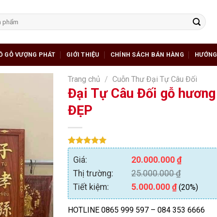
Ồ GỖ VƯỢNG PHÁT
GIỚI THIỆU
CHÍNH SÁCH BÁN HÀNG
HƯỚNG
Trang chủ
/
Cuỗn Thư Đại Tự Câu Đối
Đại Tự Câu Đối gỗ hương 
ĐẸP
5.00
1
trên 5
Giá:
20.000.000
₫
dựa trên
đánh giá
Thị trường:
25.000.000
₫
Tiết kiệm:
5.000.000
₫
(20%)
HOTLINE 0865 999 597 – 084 353 6666