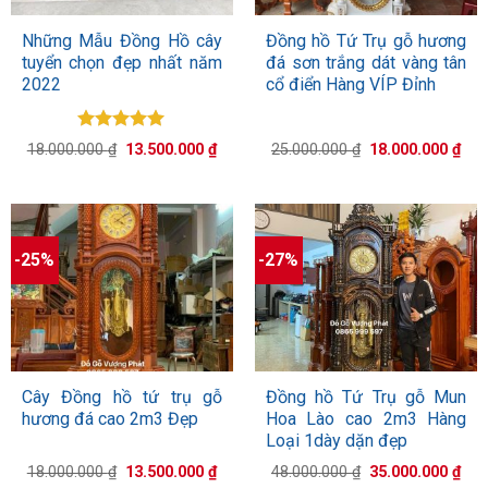
Những Mẫu Đồng Hồ cây
Đồng hồ Tứ Trụ gỗ hương
tuyển chọn đẹp nhất năm
đá sơn trắng dát vàng tân
2022
cổ điển Hàng VÍP Đỉnh
Được xếp
Giá
Giá
Giá
Giá
18.000.000
₫
13.500.000
₫
25.000.000
₫
18.000.000
₫
hạng
5.00
gốc
hiện
gốc
hiệ
5 sao
là:
tại
là:
tại
18.000.000 ₫.
là:
25.000.000 ₫.
là:
13.500.000 ₫.
18.
-25%
-27%
Cây Đồng hồ tứ trụ gỗ
Đồng hồ Tứ Trụ gỗ Mun
hương đá cao 2m3 Đẹp
Hoa Lào cao 2m3 Hàng
Loại 1dày dặn đẹp
Giá
Giá
Giá
Giá
18.000.000
₫
13.500.000
₫
48.000.000
₫
35.000.000
₫
gốc
hiện
gốc
hiệ