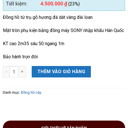
Tiết kiệm:
4.500.000
₫
(23%)
Đồng hồ tứ trụ gỗ hương đá dát vàng đài loan
Mặt tròn phụ kiện bằng đồng máy SONY nhập khẩu Hàn Quốc
KT cao 2m35 sâu 50 ngang 1m
Bảo hành trọn đời
Đồng hồ tứ trụ gỗ hương đá dát vàng cao 2m3 số lượng
THÊM VÀO GIỎ HÀNG
Danh mục:
Đồng hồ cây
GIỚI THIỆU VỀ SẢN PHẨM