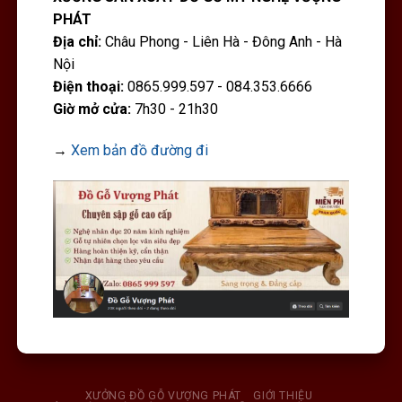
PHÁT
Địa chỉ:
Châu Phong - Liên Hà - Đông Anh - Hà
Nội
Điện thoại:
0865.999.597 - 084.353.6666
Giờ mở cửa:
7h30 - 21h30
→
Xem bản đồ đường đi
XƯỞNG ĐỒ GỖ VƯỢNG PHÁT
GIỚI THIỆU