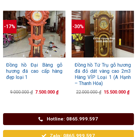
là:
tại
là:
tại
18.000.000 ₫.
là:
48.000.000 ₫.
là:
13.500.000 ₫.
35.
-17%
-30%
Đồng hồ Đại Bàng gỗ
Đồng hồ Tứ Trụ gỗ hương
hương đá cao cấp hàng
đá đỏ dát vàng cao 2m3
đẹp loại 1
Hàng VÍP Loại 1 (A Hạnh
– Thanh Hóa)
Giá
Giá
Giá
Giá
9.000.000
₫
7.500.000
₫
22.000.000
₫
15.500.000
₫
gốc
hiện
gốc
hiệ
là:
tại
là:
tại
9.000.000 ₫.
là:
22.000.000 ₫.
là:
7.500.000 ₫.
15.
Hotline: 0865.999.597
Zalo: 0865.999.597