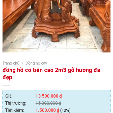
Trang chủ
/
Đồng hồ cây
đồng hồ cô tiên cao 2m3 gỗ hương đá
đẹp
Giá:
13.500.000
₫
Thị trường:
15.000.000
₫
Tiết kiệm:
1.500.000
₫
(10%)