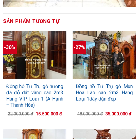
SẢN PHẨM TƯƠNG TỰ
-30%
-27%
Đồng hồ Tứ Trụ gỗ hương
Đồng hồ Tứ Trụ gỗ Mun
đá đỏ dát vàng cao 2m3
Hoa Lào cao 2m3 Hàng
Hàng VÍP Loại 1 (A Hạnh
Loại 1dày dặn đẹp
– Thanh Hóa)
Giá
Giá
Giá
Giá
22.000.000
₫
15.500.000
₫
48.000.000
₫
35.000.000
₫
gốc
hiện
gốc
hiệ
là:
tại
là:
tại
22.000.000 ₫.
là:
48.000.000 ₫.
là:
15.500.000 ₫.
35.