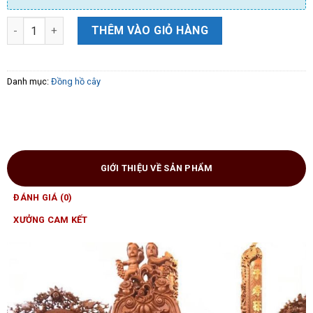
đồng hồ cô tiên cao 2m3 gỗ hương đá đẹp số lượng
THÊM VÀO GIỎ HÀNG
Danh mục:
Đồng hồ cây
GIỚI THIỆU VỀ SẢN PHẨM
ĐÁNH GIÁ (0)
XƯỞNG CAM KẾT