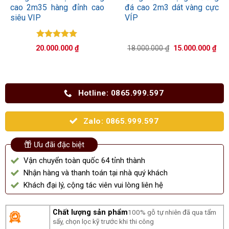
cao 2m35 hàng đỉnh cao
đá cao 2m3 dát vàng cực
siêu VIP
VÍP
Được xếp
Giá
Giá
20.000.000
₫
18.000.000
₫
15.000.000
₫
hạng
5.00
gốc
hiệ
5 sao
là:
tại
18.000.000 ₫.
là:
15.
Hotline: 0865.999.597
Zalo: 0865.999.597
Ưu đãi đặc biệt
Vận chuyển toàn quốc 64 tỉnh thành
Nhận hàng và thanh toán tại nhà quý khách
Khách đại lý, cộng tác viên vui lòng liên hệ
Chất lượng sản phẩm
100% gỗ tự nhiên đã qua tẩm
sấy, chọn lọc kỹ trước khi thi công