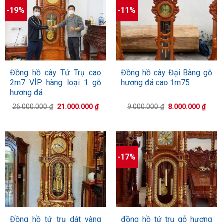
-19%
-11%
Đồng hồ cây Tứ Trụ cao
Đồng hồ cây Đại Bàng gỗ
2m7 VÍP hàng loại 1 gỗ
hương đá cao 1m75
hương đá
Giá
Giá
Giá
Giá
26.000.000
₫
21.000.000
₫
9.000.000
₫
8.000.000
₫
gốc
hiện
gốc
hiện
là:
tại
là:
tại
26.000.000 ₫.
là:
9.000.000 ₫.
là:
21.000.000 ₫.
8.000
-17%
Đồng hồ tứ trụ dát vàng
đồng hồ tứ trụ gỗ hương