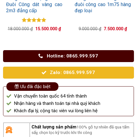
Đuôi Công dát vàng cao
đuôi công cao 1m75 hàng
2m3 đẳng cấp
đẹp loại
Được xếp
Giá
Giá
Giá
Giá
18.000.000
₫
15.500.000
₫
9.000.000
₫
7.500.000
₫
hạng
5.00
gốc
hiện
gốc
hiện
5 sao
là:
tại
là:
tại
18.000.000 ₫.
là:
9.000.000 ₫.
là:
15.500.000 ₫.
7.500
Hotline: 0865.999.597
Zalo: 0865.999.597
Ưu đãi đặc biệt
Vận chuyển toàn quốc 64 tỉnh thành
Nhận hàng và thanh toán tại nhà quý khách
Khách đại lý, cộng tác viên vui lòng liên hệ
Chất lượng sản phẩm
100% gỗ tự nhiên đã qua tẩm
sấy, chọn lọc kỹ trước khi thi công