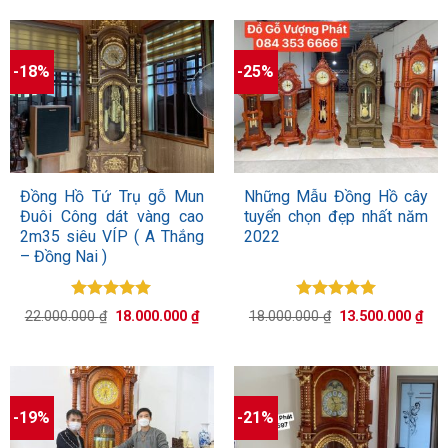
-18%
-25%
Đồng Hồ Tứ Trụ gỗ Mun
Những Mẫu Đồng Hồ cây
Đuôi Công dát vàng cao
tuyển chọn đẹp nhất năm
2m35 siêu VÍP ( A Thắng
2022
– Đồng Nai )
Được xếp
Được xếp
Giá
Giá
Giá
Giá
22.000.000
₫
18.000.000
₫
18.000.000
₫
13.500.000
₫
hạng
5.00
hạng
5.00
gốc
hiện
gốc
hiệ
5 sao
là:
tại
5 sao
là:
tại
22.000.000 ₫.
là:
18.000.000 ₫.
là:
18.000.000 ₫.
13.
-19%
-21%