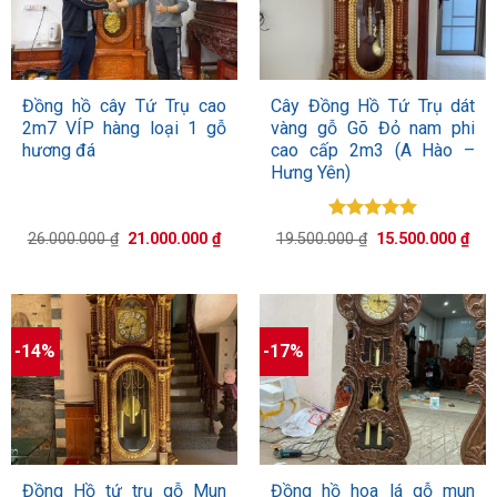
Đồng hồ cây Tứ Trụ cao
Cây Đồng Hồ Tứ Trụ dát
2m7 VÍP hàng loại 1 gỗ
vàng gỗ Gõ Đỏ nam phi
hương đá
cao cấp 2m3 (A Hào –
Hưng Yên)
Được xếp
Giá
Giá
Giá
Giá
26.000.000
₫
21.000.000
₫
19.500.000
₫
15.500.000
₫
hạng
5.00
gốc
hiện
gốc
hiệ
là:
tại
5 sao
là:
tại
26.000.000 ₫.
là:
19.500.000 ₫.
là:
21.000.000 ₫.
15.
-14%
-17%
Đồng Hồ tứ trụ gỗ Mun
Đồng hồ hoa lá gỗ mun