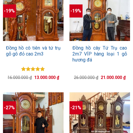
-19%
-19%
Đồng hồ cô tiên và tứ trụ
Đồng hồ cây Tứ Trụ cao
gỗ gõ đỏ cao 2m3
2m7 VÍP hàng loại 1 gỗ
hương đá
Được xếp
Giá
Giá
Giá
Giá
16.000.000
₫
13.000.000
₫
26.000.000
₫
21.000.000
₫
hạng
5.00
gốc
hiện
gốc
hiệ
5 sao
là:
tại
là:
tại
16.000.000 ₫.
là:
26.000.000 ₫.
là:
13.000.000 ₫.
21.
-27%
-21%