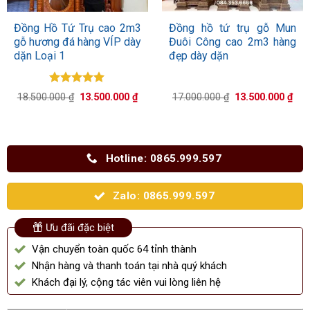
Đồng Hồ Tứ Trụ cao 2m3
Đồng hồ tứ trụ gỗ Mun
gỗ hương đá hàng VÍP dày
Đuôi Công cao 2m3 hàng
dặn Loại 1
đẹp dày dặn
Được xếp
Giá
Giá
Giá
Giá
18.500.000
₫
13.500.000
₫
17.000.000
₫
13.500.000
₫
hạng
5.00
gốc
hiện
gốc
hiệ
5 sao
là:
tại
là:
tại
18.500.000 ₫.
là:
17.000.000 ₫.
là:
13.500.000 ₫.
13.
Hotline: 0865.999.597
Zalo: 0865.999.597
Ưu đãi đặc biệt
Vận chuyển toàn quốc 64 tỉnh thành
Nhận hàng và thanh toán tại nhà quý khách
Khách đại lý, cộng tác viên vui lòng liên hệ