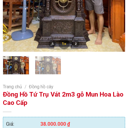
Trang chủ
/
Đồng hồ cây
Đồng Hồ Tứ Trụ Vát 2m3 gỗ Mun Hoa Lào
Cao Cấp
Giá:
38.000.000
₫