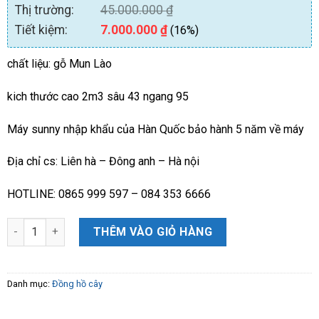
Thị trường:
45.000.000
₫
Tiết kiệm:
7.000.000
₫
(16%)
chất liệu: gỗ Mun Lào
kich thước cao 2m3 sâu 43 ngang 95
Máy sunny nhập khẩu của Hàn Quốc bảo hành 5 năm về máy
Địa chỉ cs: Liên hà – Đông anh – Hà nội
HOTLINE: 0865 999 597 – 084 353 6666
Đồng Hồ Tứ Trụ Vát 2m3 gỗ Mun Hoa Lào Cao Cấp số lượng
THÊM VÀO GIỎ HÀNG
Danh mục:
Đồng hồ cây