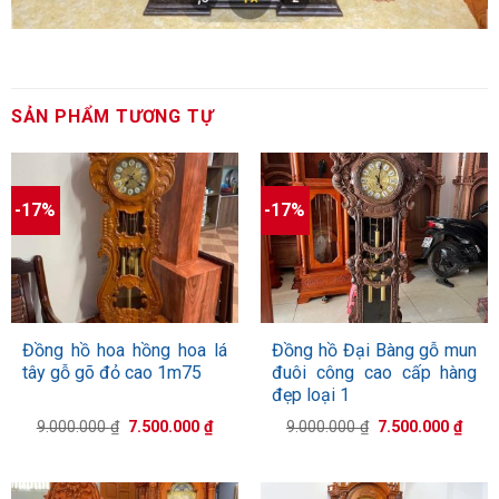
SẢN PHẨM TƯƠNG TỰ
-17%
-17%
Đồng hồ hoa hồng hoa lá
Đồng hồ Đại Bàng gỗ mun
tây gỗ gõ đỏ cao 1m75
đuôi công cao cấp hàng
đẹp loại 1
Giá
Giá
Giá
Giá
9.000.000
₫
7.500.000
₫
9.000.000
₫
7.500.000
₫
gốc
hiện
gốc
hiện
là:
tại
là:
tại
9.000.000 ₫.
là:
9.000.000 ₫.
là:
7.500.000 ₫.
7.500