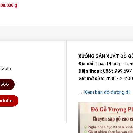
p
Giá
000.000
₫
0
hiện
tại
00.000 ₫.
là:
27.000.000 ₫.
XƯỞNG SẢN XUẤT ĐỒ G
Địa chỉ:
Châu Phong - Liên
a Zalo
Điện thoại:
0865.999.597 
Giờ mở cửa:
7h30 - 21h30
6666
→
Xem bản đồ đường đi
utube