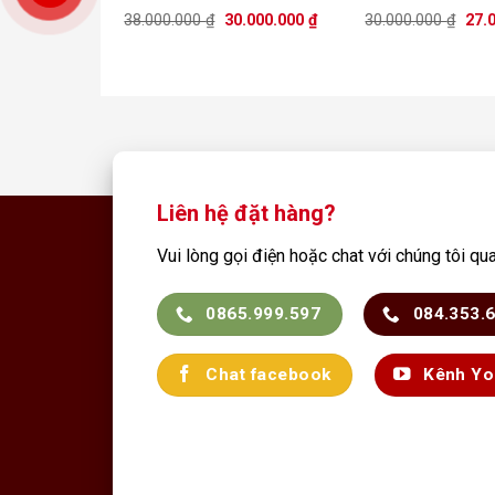
Được xếp
Được xế
Giá
Giá
Giá
38.000.000
₫
30.000.000
₫
30.000.000
₫
27.
hạng
5.00
hạng
5.0
gốc
hiện
gốc
5 sao
là:
tại
5 sao
là:
38.000.000 ₫.
là:
30.0
30.000.000 ₫.
Liên hệ đặt hàng?
Vui lòng gọi điện hoặc chat với chúng tôi qu
0865.999.597
084.353.
Chat facebook
Kênh Yo