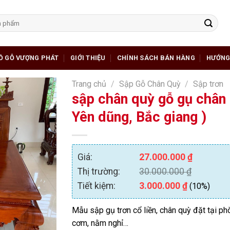
Ồ GỖ VƯỢNG PHÁT
GIỚI THIỆU
CHÍNH SÁCH BÁN HÀNG
HƯỚNG
Trang chủ
/
Sập Gỗ Chân Quỳ
/
Sập trơn
sập chân quỳ gỗ gụ chân
Yên dũng, Bắc giang )
Giá:
27.000.000
₫
Thị trường:
30.000.000
₫
Tiết kiệm:
3.000.000
₫
(10%)
Mẫu sập gụ trơn cổ liền, chân quỳ đặt tại ph
cơm, nằm nghỉ…