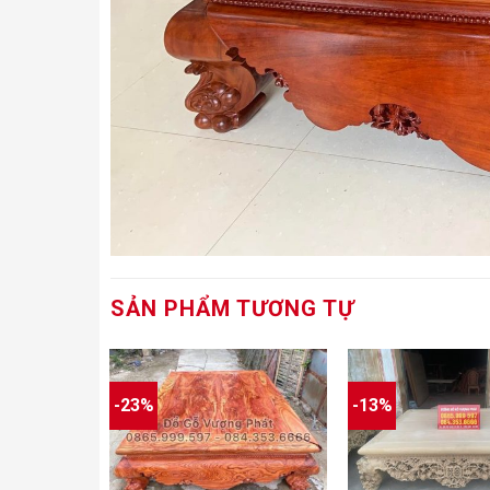
SẢN PHẨM TƯƠNG TỰ
-23%
-13%