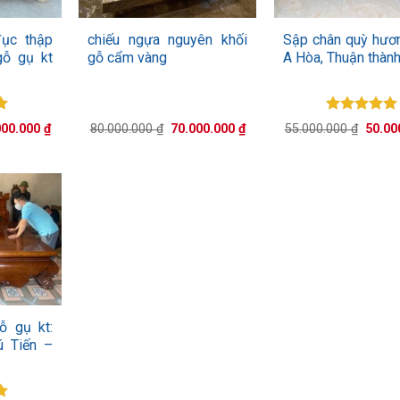
+
+
ục thập
chiếu ngựa nguyên khối
Sập chân quỳ hươ
gỗ gụ kt
gỗ cẩm vàng
A Hòa, Thuận thành
p
Được xếp
Giá
Giá
Giá
Giá
000.000
₫
80.000.000
₫
70.000.000
₫
55.000.000
₫
50.00
0
hạng
5.00
hiện
gốc
hiện
gốc
tại
là:
tại
5 sao
là:
00.000 ₫.
là:
80.000.000 ₫.
là:
55.000
33.000.000 ₫.
70.000.000 ₫.
ỗ gụ kt:
ú Tiến –