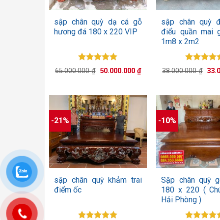
+
+
sập chân quỳ dạ cá gỗ
sập chân quỳ đ
hương đá 180 x 220 VIP
điểu quần mai 
1m8 x 2m2
Được xếp
Được xế
Giá
Giá
Giá
65.000.000
₫
50.000.000
₫
38.000.000
₫
33.
hạng
5.00
hạng
5.0
gốc
hiện
gốc
5 sao
là:
tại
5 sao
là:
65.000.000 ₫.
là:
38.0
50.000.000 ₫.
-21%
-10%
+
+
sập chân quỳ khảm trai
Sập chân quỳ g
điểm ốc
180 x 220 ( Ch
Hải Phòng )