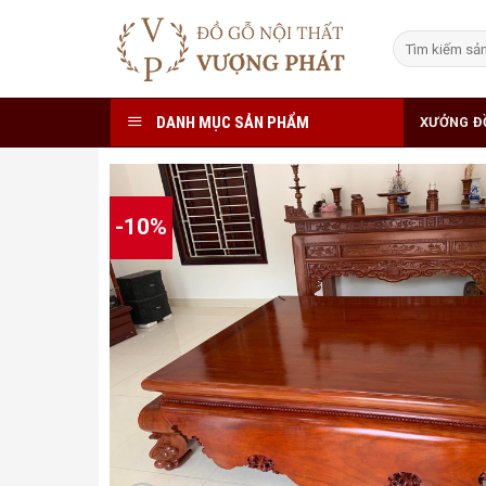
Skip
to
Tìm
kiếm:
content
DANH MỤC SẢN PHẨM
XƯỞNG Đ
-10%