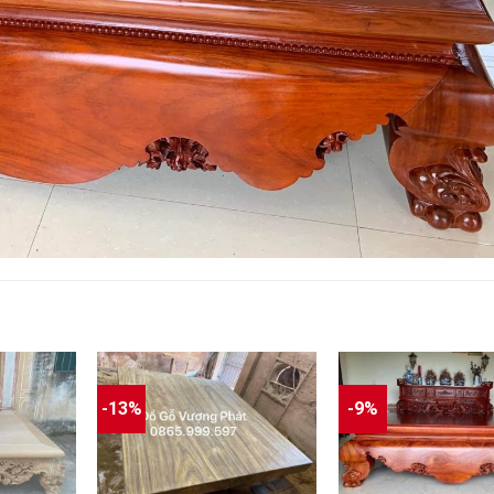
-13%
-9%