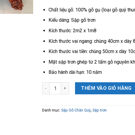
Chất liệu gỗ: 100% gỗ gụ (loại gỗ quý th
Kiểu dáng: Sập gỗ trơn
Kích thước: 2m2 x 1m8
Kích thước vai ngang: chùng 40cm x dày
Kích thước vai tiền: chùng 50cm x dày 1
Mặt sập trơn ghép từ 2 tấm gỗ nguyên kh
Bảo hành dài hạn: 10 năm
sập chân quỳ gỗ gụ chân 24 kt 1m8 x 2m2 ( A
THÊM VÀO GIỎ HÀNG
Danh mục:
Sập Gỗ Chân Quỳ
,
Sập trơn