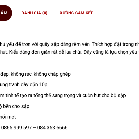
PHẨM
ĐÁNH GIÁ (0)
XƯỞNG CAM KẾT
hủ yếu để trơn với quây sập dáng rèm vén. Thích hợp đặt trong 
t. Kiểu dáng đơn giản rất dễ lau chùi. Đây cũng là lựa chọn yêu 
n đẹp, không rác, không chắp ghép
ung tranh dày dặn 10p
m tinh tế tạo ra tổng thể sang trọng và cuốn hút cho bộ sập
độ bền cho sập
 mối mọt
ốc: 0865 999 597 – 084 353 6666