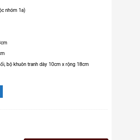
uộc nhóm 1a)
 8cm
0cm
ối, bộ khuôn tranh dày 10cm x rộng 18cm
 Thành, Yên dũng, Bắc giang ) số lượng