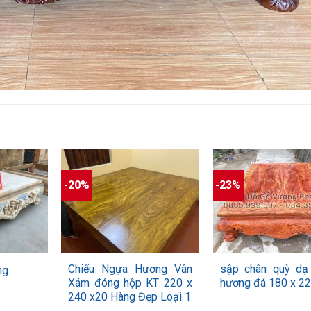
-20%
-23%
+
+
Chiếu Ngựa Hương Vân
sập chân quỳ dạ
ng
Xám đóng hộp KT 220 x
hương đá 180 x 22
240 x20 Hàng Đẹp Loại 1