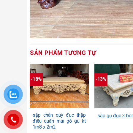
SẢN PHẨM TƯƠNG TỰ
1
-18%
-13%
5.00
1
trên 5
dựa trên
đánh giá
+
+
sập chân quỳ đục thập
sập gụ đục 3 bô
điểu quần mai gỗ gụ kt
1m8 x 2m2