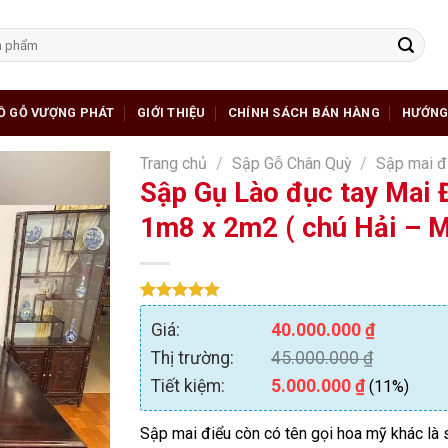
Ồ GỖ VƯỢNG PHÁT
GIỚI THIỆU
CHÍNH SÁCH BÁN HÀNG
HƯỚNG
Trang chủ
/
Sập Gỗ Chân Quỳ
/
Sập mai đ
Sập Gụ Lào đục tay Mai Đ
1m8 x 2m2 ( chú Hải – 
5.00
1
trên 5
Giá:
40.000.000
₫
dựa trên
đánh giá
Thị trường:
45.000.000
₫
Tiết kiệm:
5.000.000
₫
(11%)
Sập mai điểu còn có tên gọi hoa mỹ khác là