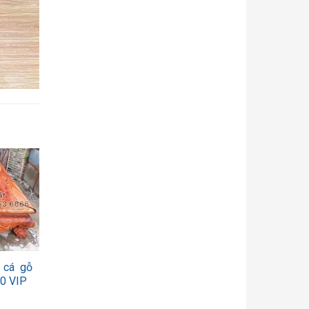
 cá gỗ
0 VIP