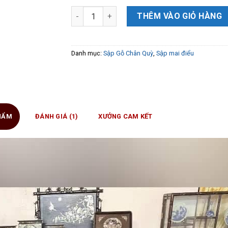
Sập Gụ Lào đục tay Mai Điểu kênh bong sắc n
THÊM VÀO GIỎ HÀNG
Danh mục:
Sập Gỗ Chân Quỳ
,
Sập mai điểu
PHẨM
ĐÁNH GIÁ (1)
XƯỞNG CAM KẾT