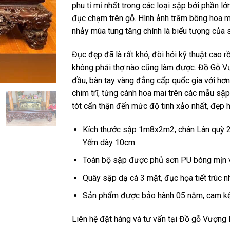
phu tỉ mỉ nhất trong các loại sập bởi phần l
đục chạm trên gỗ. Hình ảnh trăm bông hoa m
nhảy múa tung tăng chính là biểu tượng của sự
Đục đẹp đã là rất khó, đòi hỏi kỹ thuật cao 
không phải thợ nào cũng làm được. Đồ Gỗ Vư
đầu, bàn tay vàng đẳng cấp quốc gia với hơ
chim trĩ, từng cánh hoa mai trên các mẫu sậ
tót cẩn thận đến mức độ tinh xảo nhất, đẹp h
Kích thước sập 1m8x2m2, chân Lân quỳ 2
Yếm dày 10cm.
Toàn bộ sập được phủ sơn PU bóng mịn v
Quây sập dạ cá 3 mặt, đục họa tiết trúc n
Sản phẩm được bảo hành 05 năm, cam kết
Liên hệ đặt hàng và tư vấn tại Đồ gỗ Vượng