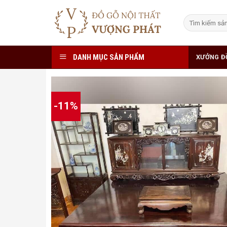
Skip
to
Tìm
kiếm:
content
DANH MỤC SẢN PHẨM
XƯỞNG Đ
-11%