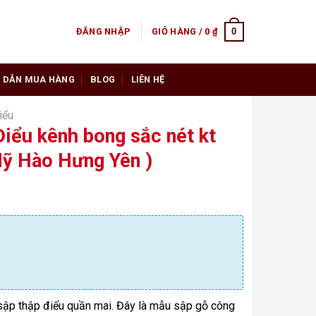
0
ĐĂNG NHẬP
GIỎ HÀNG /
0
₫
 DẪN MUA HÀNG
BLOG
LIÊN HỆ
iểu
iểu kênh bong sắc nét kt
Mỹ Hào Hưng Yên )
 sập thập điểu quần mai. Đây là mẫu sập gỗ công